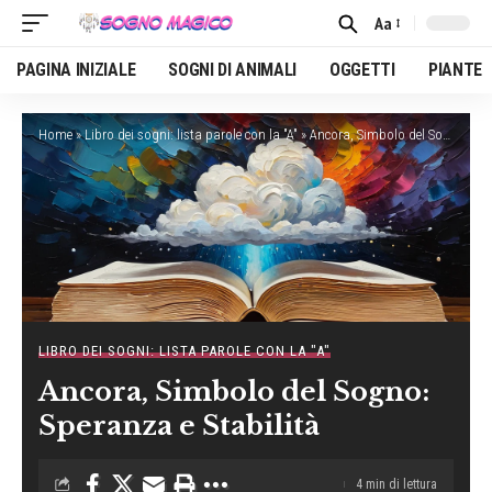
Aa
Font
Resizer
PAGINA INIZIALE
SOGNI DI ANIMALI
OGGETTI
PIANTE
Home
»
Libro dei sogni: lista parole con la "A"
»
Ancora, Simbolo del Sogno: Speranza e Stabilità
LIBRO DEI SOGNI: LISTA PAROLE CON LA "A"
Ancora, Simbolo del Sogno:
Speranza e Stabilità
4 min di lettura