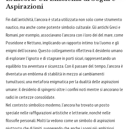
Aspirazioni
Fin dall’antichità, l’ancora è stata utilizzata non solo come strumento
nautico, ma anche come potente simbolo culturale. Gli antichi Greci e
Romani, per esempio, associavano l’ancora con i loro dei del mare, come
Poseidone e Nettuno, implicando un rapporto intimo tra l’uomo e gli
enigmi dell’oceano. Questo collegamento rifletteva il desiderio umano
di esplorare l’ignoto e di stagnare in porti sicuri, rappresentando un
equilibrio tra
avventura
e sicurezza. Con il passare del tempo, l’ancora è
diventata un emblema di stabilità in mezzo ai cambiamenti
tumultuosi, una metafora enigmatica per la dualità delle aspirazioni
umane: il desiderio di spingersi oltre i confini noti mentre si ancorano le
radici in certezze consolidate.
Nel contesto simbolico moderno, l’ancora ha trovato un posto
speciale nelle raffigurazioni artistiche e letterarie, nonché nelle
filosofie personali. Molti la vedono come un simbolo di aspirazioni
piuttosto che di limiti, suggerendo che anche i sogni più ambiziosi