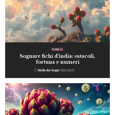
OGGETTI
Sognare di stirare: mettere
ordine nella vita e
interpretazione
Stella dei Sogni
2025.12.23.
PIANTE
Sognare fichi d’india: ostacoli,
fortuna e numeri
Stella dei Sogni
2026.04.26.