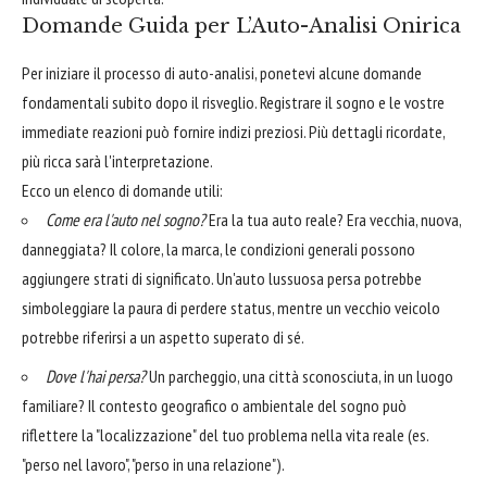
Domande Guida per L’Auto-Analisi Onirica
Per iniziare il processo di auto-analisi, ponetevi alcune domande
fondamentali subito dopo il risveglio. Registrare il sogno e le vostre
immediate reazioni può fornire indizi preziosi. Più dettagli ricordate,
più ricca sarà l'interpretazione.
Ecco un elenco di domande utili:
Come era l'auto nel sogno?
Era la tua auto reale? Era vecchia, nuova,
danneggiata? Il colore, la marca, le condizioni generali possono
aggiungere strati di significato. Un'auto lussuosa persa potrebbe
simboleggiare la paura di perdere status, mentre un vecchio veicolo
potrebbe riferirsi a un aspetto superato di sé.
Dove l'hai persa?
Un parcheggio, una città sconosciuta, in un luogo
familiare? Il contesto geografico o ambientale del sogno può
riflettere la "localizzazione" del tuo problema nella vita reale (es.
"perso nel lavoro", "perso in una relazione").