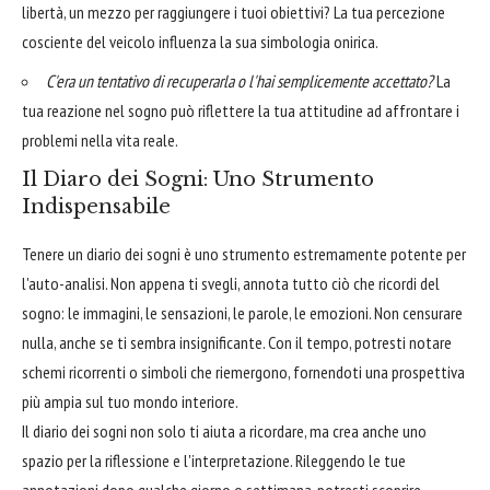
libertà, un mezzo per raggiungere i tuoi obiettivi? La tua percezione
cosciente del veicolo influenza la sua simbologia onirica.
C'era un tentativo di recuperarla o l'hai semplicemente accettato?
La
tua reazione nel sogno può riflettere la tua attitudine ad affrontare i
problemi nella vita reale.
Il Diaro dei Sogni: Uno Strumento
Indispensabile
Tenere un diario dei sogni è uno strumento estremamente potente per
l'auto-analisi. Non appena ti svegli, annota tutto ciò che ricordi del
sogno: le immagini, le sensazioni, le parole, le emozioni. Non censurare
nulla, anche se ti sembra insignificante. Con il tempo, potresti notare
schemi ricorrenti o simboli che riemergono, fornendoti una prospettiva
più ampia sul tuo mondo interiore.
Il diario dei sogni non solo ti aiuta a ricordare, ma crea anche uno
spazio per la riflessione e l'interpretazione. Rileggendo le tue
annotazioni dopo qualche giorno o settimana, potresti scoprire