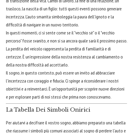
di transizione della vita. Cambi di lavoro, la fine di una relazione, un
trasloco, la nascita di un figlio: tutti questi eventi possono generare
incertezza. L'auto smarrita simboleggia la paura dell'ignoto e la
difficoltà di navigare in un nuovo territorio.
In questi momenti, ci si sente come se il "vecchio sé" o il "vecchio
percorso" fosse svanito, e non si sa ancora quale sarà il prossimo passo.
La perdita del veicolo rappresenta la perdita di familiarità e di
certezze. È un'espressione della nostra resistenza al cambiamento o
della nostra difficoltà ad accettarlo.
Il sogno, in questo contesto, può essere un invito ad abbracciare
l'incertezza con coraggio e fiducia. Ci spinge a riconsiderare i nostri
obiettivi e a reinventarci. È un'opportunità per scoprire nuove direzioni
e per esplorare parti di noi stessi che prima non conoscevamo.
La Tabella Dei Simboli Onirici
Per aiutarvi a decifrare il vostro sogno, abbiamo preparato una tabella
che riassume i simboli più comuni associati al sogno di perdere l'auto e