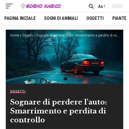
Aa
Font
Resizer
PAGINA INIZIALE
SOGNI DI ANIMALI
OGGETTI
PIANTE
Home
»
Oggetti
»
Sognare di perdere l’auto: Smarrimento e perdita di controllo
OGGETTI
Sognare di perdere l’auto:
Smarrimento e perdita di
controllo