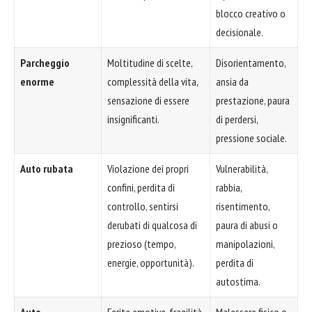
blocco creativo o
decisionale.
Parcheggio
Moltitudine di scelte,
Disorientamento,
enorme
complessità della vita,
ansia da
sensazione di essere
prestazione, paura
insignificanti.
di perdersi,
pressione sociale.
Auto rubata
Violazione dei propri
Vulnerabilità,
confini, perdita di
rabbia,
controllo, sentirsi
risentimento,
derubati di qualcosa di
paura di abusi o
prezioso (tempo,
manipolazioni,
energie, opportunità).
perdita di
autostima.
Auto
Ferite emotive, fragilità,
Malessere fisico o