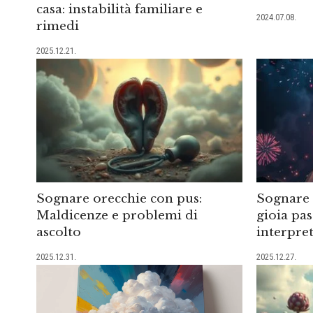
casa: instabilità familiare e
2024.07.08.
rimedi
2025.12.21.
Sognare orecchie con pus:
Sognare f
Maldicenze e problemi di
gioia pa
ascolto
interpre
2025.12.31.
2025.12.27.