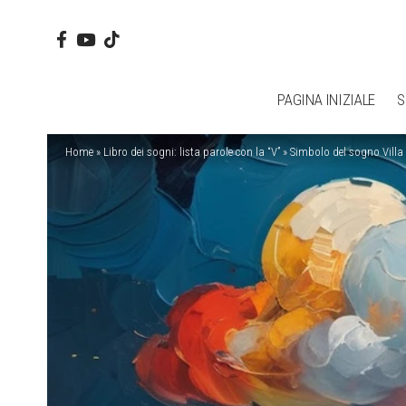
PAGINA INIZIALE
S
Home
»
Libro dei sogni: lista parole con la “V”
»
Simbolo del sogno Villa