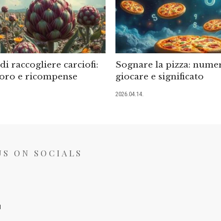
i raccogliere carciofi:
Sognare la pizza: numer
oro e ricompense
giocare e significato
2026.04.14.
US ON SOCIALS
I