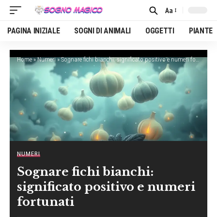
Aa
Font
Resizer
PAGINA INIZIALE
SOGNI DI ANIMALI
OGGETTI
PIANTE
Home
»
Numeri
»
Sognare fichi bianchi: significato positivo e numeri fortunati
NUMERI
Sognare fichi bianchi:
significato positivo e numeri
fortunati