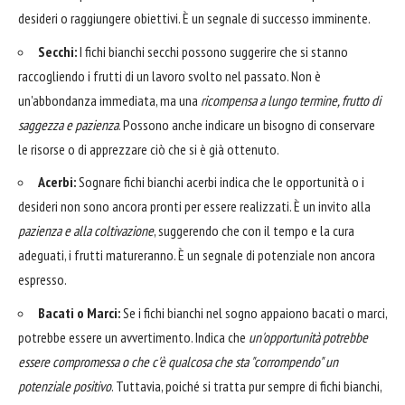
desideri o raggiungere obiettivi. È un segnale di successo imminente.
Secchi:
I fichi bianchi secchi possono suggerire che si stanno
raccogliendo i frutti di un lavoro svolto nel passato. Non è
un'abbondanza immediata, ma una
ricompensa a lungo termine, frutto di
saggezza e pazienza
. Possono anche indicare un bisogno di conservare
le risorse o di apprezzare ciò che si è già ottenuto.
Acerbi:
Sognare fichi bianchi acerbi indica che le opportunità o i
desideri non sono ancora pronti per essere realizzati. È un invito alla
pazienza e alla coltivazione
, suggerendo che con il tempo e la cura
adeguati, i frutti matureranno. È un segnale di potenziale non ancora
espresso.
Bacati o Marci:
Se i fichi bianchi nel sogno appaiono bacati o marci,
potrebbe essere un avvertimento. Indica che
un'opportunità potrebbe
essere compromessa o che c'è qualcosa che sta "corrompendo" un
potenziale positivo
. Tuttavia, poiché si tratta pur sempre di fichi bianchi,