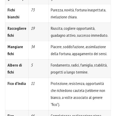
Fichi
73
Purezza, novità, fortuna inaspettata,
bianchi
rivelazione chiara.
Raccogliere
19
Riuscita, cogliere opportunità,
fichi
guadagno attivo, successo immediato.
Mangiare
34
Piacere, soddisfazione, assimilazione
fichi
della fortuna, appagamento dei sensi.
Albero di
5
Fondamento, radici, famiglia, stabilità,
fichi
progetti a lungo termine.
Fico d'India
11
Protezione, resistenza, opportunità
che richiedono cautela (sebbene non
bianco, a volte associato al genere
"fico").
Fico
66
Completezza, realizzazione piena,