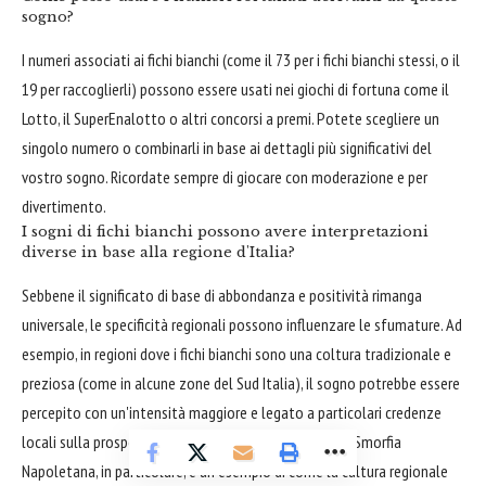
sogno?
I numeri associati ai fichi bianchi (come il 73 per i fichi bianchi stessi, o il
19 per raccoglierli) possono essere usati nei giochi di fortuna come il
Lotto, il SuperEnalotto o altri concorsi a premi. Potete scegliere un
singolo numero o combinarli in base ai dettagli più significativi del
vostro sogno. Ricordate sempre di giocare con moderazione e per
divertimento.
I sogni di fichi bianchi possono avere interpretazioni
diverse in base alla regione d'Italia?
Sebbene il significato di base di abbondanza e positività rimanga
universale, le specificità regionali possono influenzare le sfumature. Ad
esempio, in regioni dove i fichi bianchi sono una coltura tradizionale e
preziosa (come in alcune zone del Sud Italia), il sogno potrebbe essere
percepito con un'intensità maggiore e legato a particolari credenze
locali sulla prosperità e la benedizione della terra. La Smorfia
Napoletana, in particolare, è un esempio di come la cultura regionale