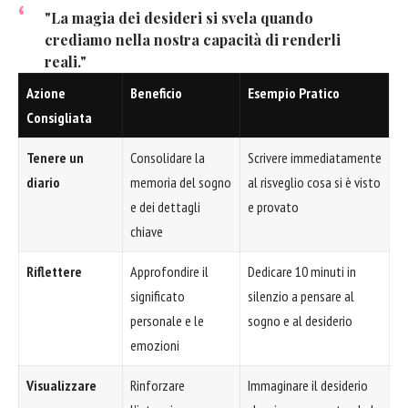
"La magia dei desideri si svela quando
crediamo nella nostra capacità di renderli
reali."
Azione
Beneficio
Esempio Pratico
Consigliata
Tenere un
Consolidare la
Scrivere immediatamente
diario
memoria del sogno
al risveglio cosa si è visto
e dei dettagli
e provato
chiave
Riflettere
Approfondire il
Dedicare 10 minuti in
significato
silenzio a pensare al
personale e le
sogno e al desiderio
emozioni
Visualizzare
Rinforzare
Immaginare il desiderio