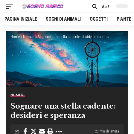
Aa
Font
Resizer
PAGINA INIZIALE
SOGNI DI ANIMALI
OGGETTI
PIANTE
Home
»
Numeri
»
Sognare una stella cadente: desideri e speranza
NUMERI
Sognare una stella cadente:
desideri e speranza
23 min di lettura