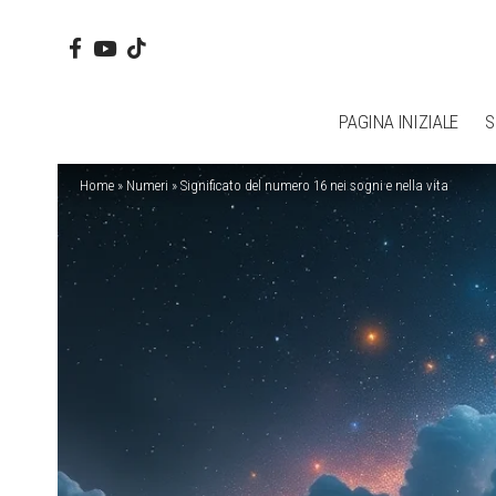
PAGINA INIZIALE
S
Home
»
Numeri
»
Significato del numero 16 nei sogni e nella vita