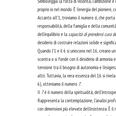
Simboleggia la forza di volontà, l'ambizione e 
proprio io nel mondo. È l'energia del pioniere, c
Accanto all'1, troviamo il numero
6
, che porta
responsabilità, della famiglia e della comunità.
dell'equilibrio e la
capacità di prendersi cura deg
desiderio di costruire relazioni solide e signific
Quando l'1 e il 6 si uniscono nel 16, creano un
scontra o si fonde con il desiderio di armonia
tensione tra il bisogno di autonomia e l'esigen
altri. Tuttavia, la vera essenza del 16 si rive
6), otteniamo il numero
7
.
Il
7
è il numero della spiritualità, dell'introsp
Rappresenta la contemplazione, l'analisi profo
con dimensioni più elevate dell'esistenza. È il n