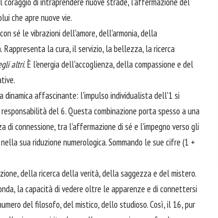
il coraggio di intraprendere nuove strade, l'affermazione del
olui che apre nuove vie.
 con sé le vibrazioni dell'amore, dell'armonia, della
 Rappresenta la cura, il servizio, la bellezza, la ricerca
li altri
. È l'energia dell'accoglienza, della compassione e del
ative.
a dinamica affascinante: l'impulso individualista dell'1 si
 e responsabilità del 6. Questa combinazione porta spesso a una
za di connessione, tra l'affermazione di sé e l'impegno verso gli
la nella sua riduzione numerologica. Sommando le sue cifre (1 +
ezione, della ricerca della verità, della saggezza e del mistero.
nda, la capacità di vedere oltre le apparenze e di connettersi
umero del filosofo, del mistico, dello studioso. Così, il 16, pur