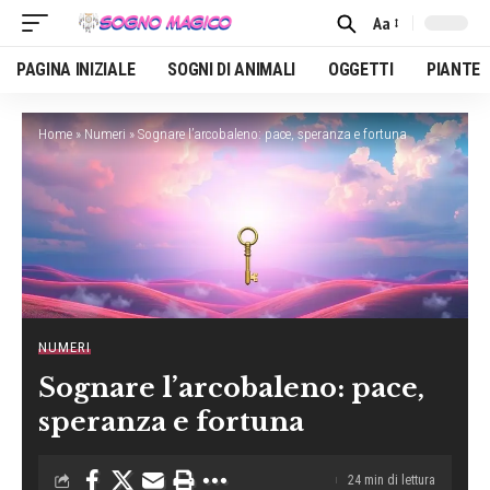
Aa
Font
Resizer
PAGINA INIZIALE
SOGNI DI ANIMALI
OGGETTI
PIANTE
Home
»
Numeri
»
Sognare l’arcobaleno: pace, speranza e fortuna
NUMERI
Sognare l’arcobaleno: pace,
speranza e fortuna
24 min di lettura