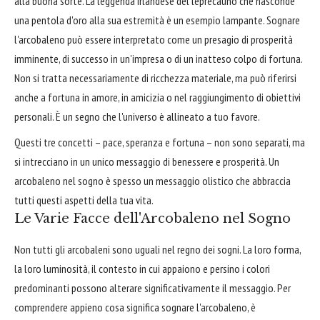
alla buona sorte. La leggenda irlandese del leprecauno che nasconde
una pentola d'oro alla sua estremità è un esempio lampante. Sognare
l'arcobaleno può essere interpretato come un presagio di prosperità
imminente, di successo in un'impresa o di un inatteso colpo di fortuna.
Non si tratta necessariamente di ricchezza materiale, ma può riferirsi
anche a fortuna in amore, in amicizia o nel raggiungimento di obiettivi
personali. È un segno che l'universo è allineato a tuo favore.
Questi tre concetti – pace, speranza e fortuna – non sono separati, ma
si intrecciano in un unico messaggio di benessere e prosperità. Un
arcobaleno nel sogno è spesso un messaggio olistico che abbraccia
tutti questi aspetti della tua vita.
Le Varie Facce dell'Arcobaleno nel Sogno
Non tutti gli arcobaleni sono uguali nel regno dei sogni. La loro forma,
la loro luminosità, il contesto in cui appaiono e persino i colori
predominanti possono alterare significativamente il messaggio. Per
comprendere appieno cosa significa sognare l'arcobaleno, è