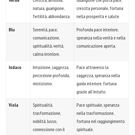
Verde
Crescita, armonia,
Guarigione che porta pace,
natura, guarigione,
crescita personale, fortuna
fertilità, abbondanza.
nella prosperità e salute.
Blu
Serenità, pace,
Profonda pace interiore,
comunicazione,
speranza nella verità e nella
spiritualità, verità,
comunicazione aperta.
calma interiore.
Indaco
Intuizione, saggezza,
Pace attraverso la
percezione profonda,
saggezza, speranza nella
misticismo.
guida interiore, fortuna
grazie all'intuito.
Viola
Spiritualità,
Pace spirituale, speranza
trasformazione,
nella trasformazione,
nobiltà, lusso,
fortuna nel raggiungimento
connessione con il
spirituale.