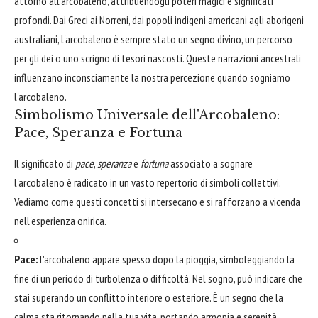
attorno all'arcobaleno, attribuendogli poteri magici e significati
profondi. Dai Greci ai Norreni, dai popoli indigeni americani agli aborigeni
australiani, l'arcobaleno è sempre stato un segno divino, un percorso
per gli dei o uno scrigno di tesori nascosti. Queste narrazioni ancestrali
influenzano inconsciamente la nostra percezione quando sogniamo
l'arcobaleno.
Simbolismo Universale dell'Arcobaleno:
Pace, Speranza e Fortuna
Il significato di
pace
,
speranza
e
fortuna
associato a sognare
l'arcobaleno è radicato in un vasto repertorio di simboli collettivi.
Vediamo come questi concetti si intersecano e si rafforzano a vicenda
nell'esperienza onirica.
Pace:
L'arcobaleno appare spesso dopo la pioggia, simboleggiando la
fine di un periodo di turbolenza o difficoltà. Nel sogno, può indicare che
stai superando un conflitto interiore o esteriore. È un segno che la
calma sta ritornando nella tua vita, portando armonia e serenità.