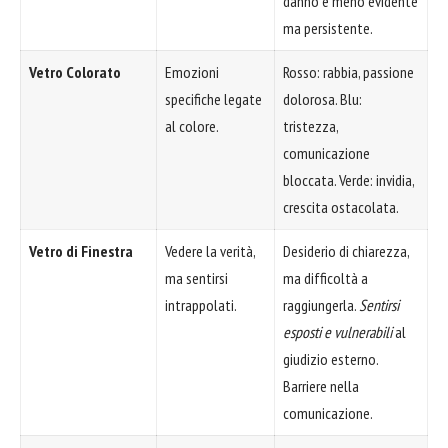
danno è meno evidente
ma persistente.
Vetro Colorato
Emozioni
Rosso: rabbia, passione
specifiche legate
dolorosa. Blu:
al colore.
tristezza,
comunicazione
bloccata. Verde: invidia,
crescita ostacolata.
Vetro di Finestra
Vedere la verità,
Desiderio di chiarezza,
ma sentirsi
ma difficoltà a
intrappolati.
raggiungerla.
Sentirsi
esposti e vulnerabili
al
giudizio esterno.
Barriere nella
comunicazione.