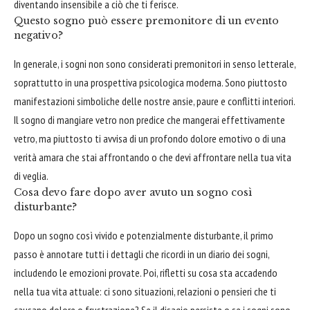
diventando insensibile a ciò che ti ferisce.
Questo sogno può essere premonitore di un evento
negativo?
In generale, i sogni non sono considerati premonitori in senso letterale,
soprattutto in una prospettiva psicologica moderna. Sono piuttosto
manifestazioni simboliche delle nostre ansie, paure e conflitti interiori.
Il sogno di mangiare vetro non predice che mangerai effettivamente
vetro, ma piuttosto ti avvisa di un profondo dolore emotivo o di una
verità amara che stai affrontando o che devi affrontare nella tua vita
di veglia.
Cosa devo fare dopo aver avuto un sogno così
disturbante?
Dopo un sogno così vivido e potenzialmente disturbante, il primo
passo è annotare tutti i dettagli che ricordi in un diario dei sogni,
includendo le emozioni provate. Poi, rifletti su cosa sta accadendo
nella tua vita attuale: ci sono situazioni, relazioni o pensieri che ti
causano dolore o frustrazione? Se il disagio persiste o se i sogni sono