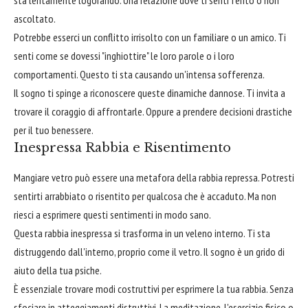
sta lentamente logorando. Una relazione dove ti senti ferito o non
ascoltato.
Potrebbe esserci un conflitto irrisolto con un familiare o un amico. Ti
senti come se dovessi "inghiottire" le loro parole o i loro
comportamenti. Questo ti sta causando un'intensa sofferenza.
Il sogno ti spinge a riconoscere queste dinamiche dannose. Ti invita a
trovare il coraggio di affrontarle. Oppure a prendere decisioni drastiche
per il tuo benessere.
Inespressa Rabbia e Risentimento
Mangiare vetro può essere una metafora della rabbia repressa. Potresti
sentirti arrabbiato o risentito per qualcosa che è accaduto. Ma non
riesci a esprimere questi sentimenti in modo sano.
Questa rabbia inespressa si trasforma in un veleno interno. Ti sta
distruggendo dall'interno, proprio come il vetro. Il sogno è un grido di
aiuto della tua psiche.
È essenziale trovare modi costruttivi per esprimere la tua rabbia. Senza
sfociare in atteggiamenti distruttivi. La meditazione, l'esercizio fisico o