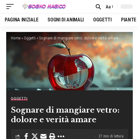
Aa
Font
Resizer
PAGINA INIZIALE
SOGNI DI ANIMALI
OGGETTI
PIANTE
Home
»
Oggetti
»
Sognare di mangiare vetro: dolore e verità amare
OGGETTI
Sognare di mangiare vetro:
dolore e verità amare
27 min di lettura