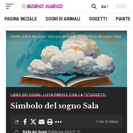
Aa
Font
Resizer
PAGINA INIZIALE
SOGNI DI ANIMALI
OGGETTI
PIANTE
Home
»
Libro dei sogni: lista parole con la “S”
»
Simbolo del sogno Sala
LIBRO DEI SOGNI: LISTA PAROLE CON LA “S”
OGGETTI
Simbolo del sogno Sala
3 min di lettura
Stella dei Sogni
Pubblicata 2024.07.01.