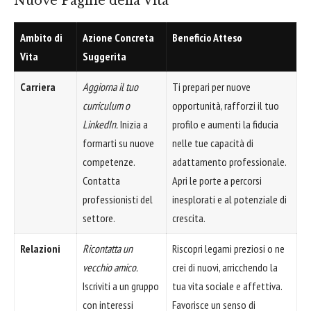
Nuove Pagine della Vita
Ambito di
Azione Concreta
Beneficio Atteso
Vita
Suggerita
Carriera
Aggiorna il tuo
Ti prepari per nuove
curriculum o
opportunità, rafforzi il tuo
LinkedIn.
Inizia a
profilo e aumenti la fiducia
formarti su nuove
nelle tue capacità di
competenze.
adattamento professionale.
Contatta
Apri le porte a percorsi
professionisti del
inesplorati e al potenziale di
settore.
crescita.
Relazioni
Ricontatta un
Riscopri legami preziosi o ne
vecchio amico.
crei di nuovi, arricchendo la
Iscriviti a un gruppo
tua vita sociale e affettiva.
con interessi
Favorisce un senso di