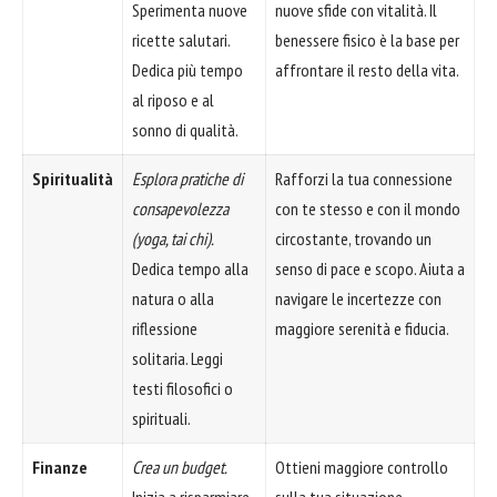
Sperimenta nuove
nuove sfide con vitalità. Il
ricette salutari.
benessere fisico è la base per
Dedica più tempo
affrontare il resto della vita.
al riposo e al
sonno di qualità.
Spiritualità
Esplora pratiche di
Rafforzi la tua connessione
consapevolezza
con te stesso e con il mondo
(yoga, tai chi).
circostante, trovando un
Dedica tempo alla
senso di pace e scopo. Aiuta a
natura o alla
navigare le incertezze con
riflessione
maggiore serenità e fiducia.
solitaria. Leggi
testi filosofici o
spirituali.
Finanze
Crea un budget.
Ottieni maggiore controllo
Inizia a risparmiare
sulla tua situazione