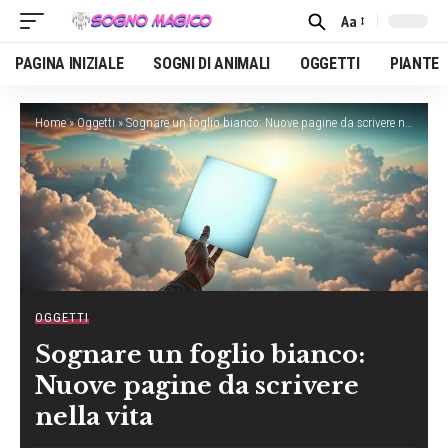
Aa
Font
Resizer
PAGINA INIZIALE
SOGNI DI ANIMALI
OGGETTI
PIANTE
Home
»
Oggetti
»
Sognare un foglio bianco: Nuove pagine da scrivere nella vita
OGGETTI
Sognare un foglio bianco:
Nuove pagine da scrivere
nella vita