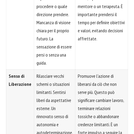
procedere o quale
mentore o un terapeuta. È
direzione prendere.
importante prendersi il
Mancanza di visione
tempo per definire obiettivi
chiara per il proprio
e valori, evitando decisioni
futuro. La
affrettate.
sensazione di essere
persi o senza una
guida.
Senso di
Rilasciare vecchi
Promuove l'azione di
Liberazione
schemi o situazioni
liberarsi da ciò che non
limitanti. Sentirsi
serve più. Questo può
liberi da aspettative
significare cambiare lavoro,
esterne. Un
terminare relazioni
rinnovato senso di
tossiche o abbandonare
autonomia e
credenze limitanti. È un
autodeterminazione.
forte impulso a seguire la