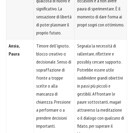
qualcosa di nuovo e
occasioni e a non avere
significativo. La
paura di sperimentare. È il
sensazione di libertà
momento di dare forma ai
di poter plasmare il
propri sogni con ottimismo.
proprio futuro.
Ansia,
Timore dell'ignoto,
Segnala la necessità di
Paura
blocco creativo o
rallentare, riflettere e
decisionale. Senso di
possibly cercare supporto.
sopraffazione di
Potrebbe essere utile
fronte a troppe
suddividere grandi obiettivi
scelte o alla
in passi più piccoli e
mancanza di
gestibili. Affrontare le
chiarezza. Pressione
paure sottostanti, magari
a performare o a
attraverso la meditazione
prendere decisioni
o il dialogo con qualcuno di
importanti.
fidato, per superare il