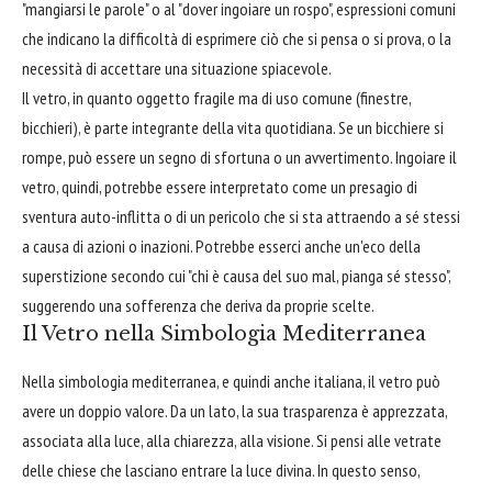
"mangiarsi le parole" o al "dover ingoiare un rospo", espressioni comuni
che indicano la difficoltà di esprimere ciò che si pensa o si prova, o la
necessità di accettare una situazione spiacevole.
Il vetro, in quanto oggetto fragile ma di uso comune (finestre,
bicchieri), è parte integrante della vita quotidiana. Se un bicchiere si
rompe, può essere un segno di sfortuna o un avvertimento. Ingoiare il
vetro, quindi, potrebbe essere interpretato come un presagio di
sventura auto-inflitta o di un pericolo che si sta attraendo a sé stessi
a causa di azioni o inazioni. Potrebbe esserci anche un'eco della
superstizione secondo cui "chi è causa del suo mal, pianga sé stesso",
suggerendo una sofferenza che deriva da proprie scelte.
Il Vetro nella Simbologia Mediterranea
Nella simbologia mediterranea, e quindi anche italiana, il vetro può
avere un doppio valore. Da un lato, la sua trasparenza è apprezzata,
associata alla luce, alla chiarezza, alla visione. Si pensi alle vetrate
delle chiese che lasciano entrare la luce divina. In questo senso,