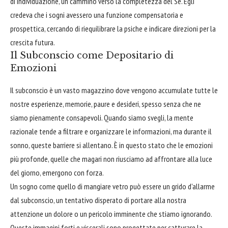
di individuazione, un cammino verso la completezza del Sé. Egli
credeva che i sogni avessero una funzione compensatoria e
prospettica, cercando di riequilibrare la psiche e indicare direzioni per la
crescita futura.
Il Subconscio come Depositario di
Emozioni
Il subconscio è un vasto magazzino dove vengono accumulate tutte le
nostre esperienze, memorie, paure e desideri, spesso senza che ne
siamo pienamente consapevoli. Quando siamo svegli, la mente
razionale tende a filtrare e organizzare le informazioni, ma durante il
sonno, queste barriere si allentano. È in questo stato che le emozioni
più profonde, quelle che magari non riusciamo ad affrontare alla luce
del giorno, emergono con forza.
Un sogno come quello di mangiare vetro può essere un grido d'allarme
dal subconscio, un tentativo disperato di portare alla nostra
attenzione un dolore o un pericolo imminente che stiamo ignorando.
Queste immagini forti e viscerali sono progettate per catturare la