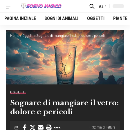
Aa
Font
Resizer
PAGINA INIZIALE
SOGNI DI ANIMALI
OGGETTI
PIANTE
Home
»
Oggetti
»
Sognare di mangiare il vetro: dolore e pericoli
OGGETTI
Sognare di mangiare il vetro:
dolore e pericoli
32 min di lettura