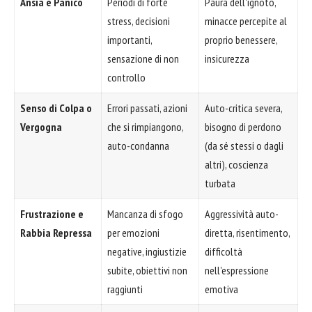
Ansia e Panico
Periodi di forte
Paura dell'ignoto,
stress, decisioni
minacce percepite al
importanti,
proprio benessere,
sensazione di non
insicurezza
controllo
Senso di Colpa o
Errori passati, azioni
Auto-critica severa,
Vergogna
che si rimpiangono,
bisogno di perdono
auto-condanna
(da sé stessi o dagli
altri), coscienza
turbata
Frustrazione e
Mancanza di sfogo
Aggressività auto-
Rabbia Repressa
per emozioni
diretta, risentimento,
negative, ingiustizie
difficoltà
subite, obiettivi non
nell'espressione
raggiunti
emotiva