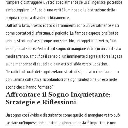
rompere o distruggere il vetro, specialmente se lo si ingerisce, potrebbe
simboleggiare il rifiuto di una verità luminosa o la distruzione della
propria capacità di vedere chiaramente.
Dall'altro lato, il vetro rotto o i frammenti sono universalmente visti
come portatori di sfortuna, di pericolo. La famosa espressione "sette
anni di sfortuna" se si rompe uno specchio, un oggetto di vetro, è un
esempio calzante. Pertanto, il sogno di mangiare vetro, in un contesto
mediterraneo, amplifica il senso di un'imminente disgrazia, forse legata
a una mancanza di cautela o a un atto di sfida verso il destino.
"Le radici culturali dei sogni svelano strati di significato che risuonano
con l'anima collettiva, ricordandoci che ogni simbolo ha un'eco nelle
storie che ci hanno formato."
Affrontare il Sogno Inquietante:
Strategie e Riflessioni
Un sogno così vivido e disturbante come quello di mangiare vetro può
lasciare un'impressione duratura e generare ansia. È importante non