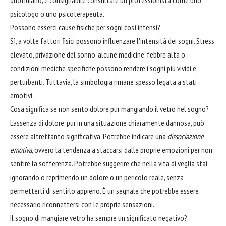
quotidiano, è consigliabile consultare un professionista come uno
psicologo o uno psicoterapeuta.
Possono esserci cause fisiche per sogni così intensi?
Sì, a volte fattori fisici possono influenzare l'intensità dei sogni. Stress
elevato, privazione del sonno, alcune medicine, febbre alta o
condizioni mediche specifiche possono rendere i sogni più vividi e
perturbanti. Tuttavia, la simbologia rimane spesso legata a stati
emotivi.
Cosa significa se non sento dolore pur mangiando il vetro nel sogno?
L'assenza di dolore, pur in una situazione chiaramente dannosa, può
essere altrettanto significativa. Potrebbe indicare una
dissociazione
emotiva
, ovvero la tendenza a staccarsi dalle proprie emozioni per non
sentire la sofferenza. Potrebbe suggerire che nella vita di veglia stai
ignorando o reprimendo un dolore o un pericolo reale, senza
permetterti di sentirlo appieno. È un segnale che potrebbe essere
necessario riconnettersi con le proprie sensazioni.
Il sogno di mangiare vetro ha sempre un significato negativo?