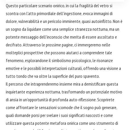
Questo particolare scenario onirico, in cui la fragilità del vetro si
scontra con l'atto primordiale dell'ingestione, evoca immagini di
dolore, vulnerabilità e un pericolo imminente, quasi autoinflitto. Non è
un sogno da liquidare come una semplice stranezza notturna, ma un
potente messaggio dell'inconscio che merita di essere ascoltato e
decifrato. Attraverso le prossime pagine, ci immergeremo nelle
molteplici prospettive che possono aiutarci a comprendere tale
fenomeno, esplorandone il simbolismo psicologico, le risonanze
emotive e le possibili interpretazioni culturali, offrendo una visione a
tutto tondo che va oltre la superficie del puro spavento.
Il percorso che intraprenderemo insieme mira a demistificare questa
inquietante esperienza notturna, trasformando un potenziale motivo
di ansia in un'opportunità di profonda auto-riflessione. Scoprirete
come affrontare le sensazioni scomode che il sogno può generare,
quali domande porsi per svelare i suoi significati nascosti e come
utilizzare questa potente metafora onirica come uno strumento di