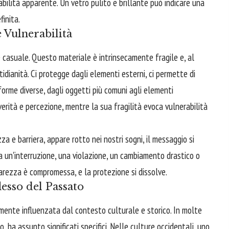
ilità apparente. Un vetro pulito e brillante può indicare una
inita.
 Vulnerabilità
 casuale. Questo materiale è intrinsecamente fragile e, al
idianità. Ci protegge dagli elementi esterni, ci permette di
orme diverse, dagli oggetti più comuni agli elementi
erità e percezione, mentre la sua fragilità evoca vulnerabilità
 e barriera, appare rotto nei nostri sogni, il messaggio si
ca un'interruzione, una violazione, un cambiamento drastico o
arezza è compromessa, e la protezione si dissolve.
lesso del Passato
damente influenzata dal contesto culturale e storico. In molte
tto, ha assunto significati specifici. Nelle culture occidentali, uno