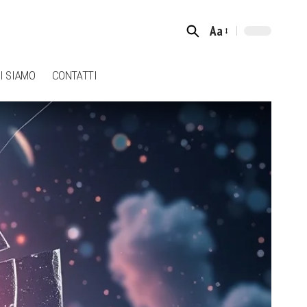
Aa
Font
Resizer
I SIAMO
CONTATTI