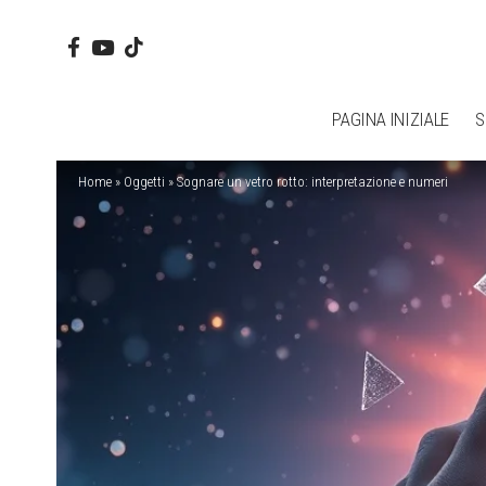
PAGINA INIZIALE
S
Home
»
Oggetti
»
Sognare un vetro rotto: interpretazione e numeri