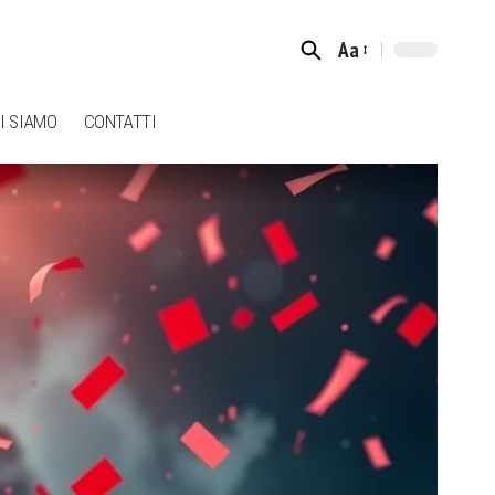
Aa
Font
Resizer
I SIAMO
CONTATTI