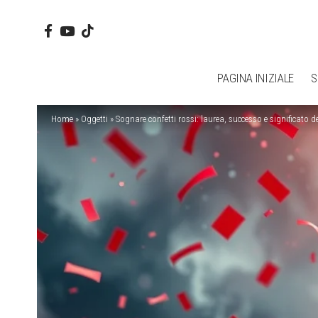
PAGINA INIZIALE
S
Home
»
Oggetti
»
Sognare confetti rossi: laurea, successo e significato 