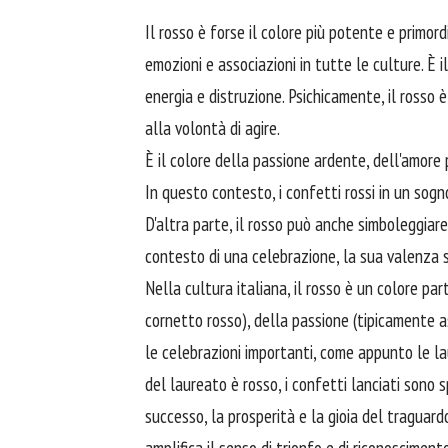
Il rosso è forse il colore più potente e primor
emozioni e associazioni in tutte le culture. È i
energia e distruzione. Psichicamente, il rosso è
alla volontà di agire.
È il colore della passione ardente, dell'amore p
In questo contesto, i confetti rossi in un sogno
D'altra parte, il rosso può anche simboleggiare l
contesto di una celebrazione, la sua valenza s
Nella cultura italiana, il rosso è un colore part
cornetto rosso), della passione (tipicamente a
le celebrazioni importanti, come appunto le lau
del laureato è rosso, i confetti lanciati sono s
successo, la prosperità e la gioia del traguard
amplifica il senso di trionfo e di riconoscimento