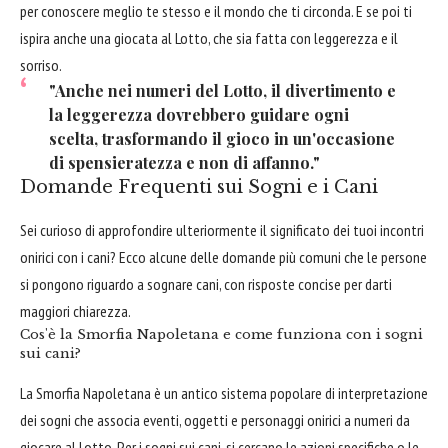
per conoscere meglio te stesso e il mondo che ti circonda. E se poi ti
ispira anche una giocata al Lotto, che sia fatta con leggerezza e il
sorriso.
"Anche nei numeri del Lotto, il divertimento e
la leggerezza dovrebbero guidare ogni
scelta, trasformando il gioco in un'occasione
di spensieratezza e non di affanno."
Domande Frequenti sui Sogni e i Cani
Sei curioso di approfondire ulteriormente il significato dei tuoi incontri
onirici con i cani? Ecco alcune delle domande più comuni che le persone
si pongono riguardo a sognare cani, con risposte concise per darti
maggiori chiarezza.
Cos'è la Smorfia Napoletana e come funziona con i sogni
sui cani?
La Smorfia Napoletana è un antico sistema popolare di interpretazione
dei sogni che associa eventi, oggetti e personaggi onirici a numeri da
giocare al Lotto. Per i sogni sui cani, si cercano le azioni specifiche o le