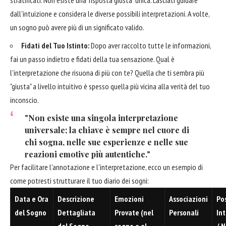
dall'intuizione e considera le diverse possibili interpretazioni. A volte,
un sogno può avere più di un significato valido.
Fidati del Tuo Istinto:
Dopo aver raccolto tutte le informazioni,
fai un passo indietro e fidati della tua sensazione. Qual è
l'interpretazione che risuona di più con te? Quella che ti sembra più
"giusta" a livello intuitivo è spesso quella più vicina alla verità del tuo
inconscio.
"Non esiste una singola interpretazione
universale; la chiave è sempre nel cuore di
chi sogna, nelle sue esperienze e nelle sue
reazioni emotive più autentiche."
Per facilitare l'annotazione e l'interpretazione, ecco un esempio di
come potresti strutturare il tuo diario dei sogni:
Data e Ora
Descrizione
Emozioni
Associazioni
Pos
del Sogno
Dettagliata
Provate (nel
Personali
In
del Sogno
sogno e al
/ 