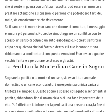
che si sente in guerra con un'altra. Talvolta, può essere un monito a
prestare attenzione a situazioni o persone che potrebbero farti del
male, sia emotivamente che fisicamente.
Se il cane che ti morde è un cane che riconosci come tuo, il messaggio
è ancora più personale. Potrebbe simboleggiare un conflitto con te
stesso, un senso di colpa o un auto-sabotaggio. Potresti sentirti in
colpa per qualcosa che hai fatto o detto, e il tuo inconscio ti sta
richiamando a confrontarti con queste emozioni. È un invito a guarire
vecchie ferite e a perdonare te stesso o gli altri.
La Perdita o la Morte di un Cane in Sogno
Sognare la perdita o la morte di un cane, sia esso il tuo animale
domestico o un cane sconosciuto, è un'esperienza onirica carica di
tristezza e angoscia. Questo sogno è spesso collegato a sentimenti di
perdita, abbandono, fine di un'amicizia o di una fase importante della
vita. Può riflettere il dolore per la perdita di una persona cara, la fine di
una relazione significativa o il rammarico per un'opportunità sfumata.