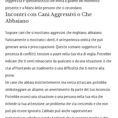
leggerezza e spensieratezza che invita a godere del momento
presente e a fidarsi delle persone che ci circondano.
Incontri con Cani Aggressivi o Che
Abbaiano
Sognare cani che si mostrano aggressivi, che ringhiano, abbaiano
furiosamente o mostrano i denti, è un'esperienza onirica che può
generare ansia e preoccupazione. Questo scenario suggerisce la
presenza di conflitti, tensioni o paure nella tua vita di veglia. Potrebbe
indicare che ti senti minacciato da qualcuno o da una situazione, o che
stai affrontando un tradimento o una difficoltà che ti mette alla
prova.
Un cane che abbaia insistentemente, ma senza attaccare, potrebbe
simboleggiare un allarme, un avvertimento da parte del tuo inconscio.
Potrebbe esserci una situazione o una persona nella tua vita che
richiede la tua attenzione, un problema che sta crescendo e che non
può più essere ignorato. L'abbaio può anche rappresentare
pettegolezzi, critiche o parole taglienti che ti vengono rivolte o che