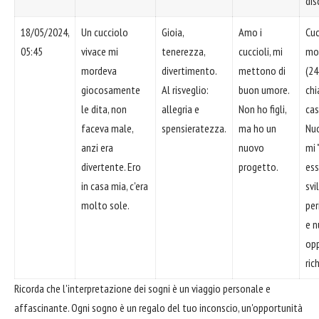
dis
18/05/2024,
Un cucciolo
Gioia,
Amo i
Cuc
05:45
vivace mi
tenerezza,
cuccioli, mi
mo
mordeva
divertimento.
mettono di
(24
giocosamente
Al risveglio:
buon umore.
chi
le dita, non
allegria e
Non ho figli,
cas
faceva male,
spensieratezza.
ma ho un
Nuo
anzi era
nuovo
mi 
divertente. Ero
progetto.
ess
in casa mia, c'era
svi
molto sole.
per
e 
opp
ric
Ricorda che l'interpretazione dei sogni è un viaggio personale e
affascinante. Ogni sogno è un regalo del tuo inconscio, un'opportunità