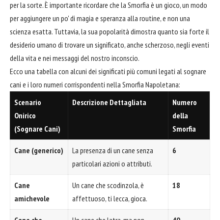
per la sorte. È importante ricordare che la Smorfia è un gioco, un modo
per aggiungere un po' di magia e speranza alla routine, e non una
scienza esatta. Tuttavia, la sua popolarità dimostra quanto sia forte il
desiderio umano di trovare un significato, anche scherzoso, negli eventi
della vita e nei messaggi del nostro inconscio.
Ecco una tabella con alcuni dei significati più comuni legati al sognare
cani e i loro numeri corrispondenti nella Smorfia Napoletana:
Scenario
Descrizione Dettagliata
Numero
Onirico
della
(Sognare Cani)
Smorfia
Cane (generico)
La presenza di un cane senza
6
particolari azioni o attributi.
Cane
Un cane che scodinzola, è
18
amichevole
affettuoso, ti lecca, gioca.