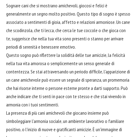
Sognare cani che si mostrano amichevoli, giocosi e felici è
generalmente un segno molto positivo. Questo tipo di sogno è spesso
associato a sentimenti di gioia, affetto e relazioni armoniose. Un cane
che scodinzola, che ti lecca, che cerca le tue coccole o che gioca con
te, suggerisce che nella tua vita sono presenti o stanno per arrivare
periodi di serenità e benessere emotivo.
Questo sogno può riflettere la solidità delle tue amicizie, la felicità
nella tua vita amorosa o semplicemente un senso generale di
contentezza. Se stai attraversando un periodo difficile, l'apparizione di
un cane amichevole può essere un segnale di speranza, un promemoria
che hai risorse interne o persone esterne pronte a darti supporto. Può
anche indicare che ti senti in pace con te stesso e che stai vivendo in
armonia con i tuoi sentimenti.
La presenza di più cani amichevoli che giocano insieme può
simboleggiare l'armonia sociale, un ambiente lavorativo o familiare
positivo, o l'inizio di nuove e gratificanti amicizie. È un'immagine di