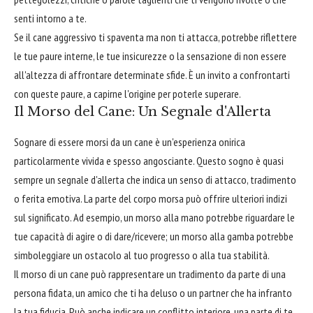
senti intorno a te.
Se il cane aggressivo ti spaventa ma non ti attacca, potrebbe riflettere
le tue paure interne, le tue insicurezze o la sensazione di non essere
all'altezza di affrontare determinate sfide. È un invito a confrontarti
con queste paure, a capirne l'origine per poterle superare.
Il Morso del Cane: Un Segnale d'Allerta
Sognare di essere morsi da un cane è un'esperienza onirica
particolarmente vivida e spesso angosciante. Questo sogno è quasi
sempre un segnale d'allerta che indica un senso di attacco, tradimento
o ferita emotiva. La parte del corpo morsa può offrire ulteriori indizi
sul significato. Ad esempio, un morso alla mano potrebbe riguardare le
tue capacità di agire o di dare/ricevere; un morso alla gamba potrebbe
simboleggiare un ostacolo al tuo progresso o alla tua stabilità.
Il morso di un cane può rappresentare un tradimento da parte di una
persona fidata, un amico che ti ha deluso o un partner che ha infranto
la tua fiducia. Può anche indicare un conflitto interiore, una parte di te