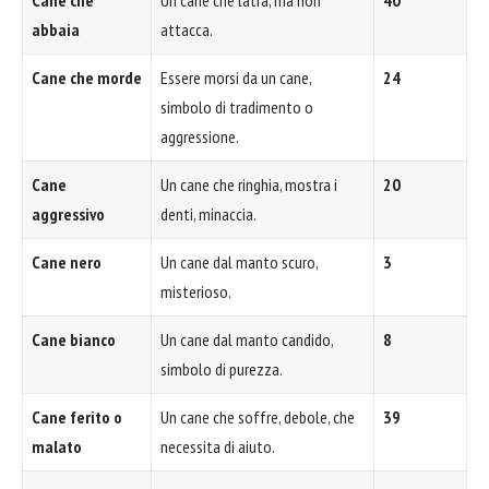
Cane che
Un cane che latra, ma non
40
abbaia
attacca.
Cane che morde
Essere morsi da un cane,
24
simbolo di tradimento o
aggressione.
Cane
Un cane che ringhia, mostra i
20
aggressivo
denti, minaccia.
Cane nero
Un cane dal manto scuro,
3
misterioso.
Cane bianco
Un cane dal manto candido,
8
simbolo di purezza.
Cane ferito o
Un cane che soffre, debole, che
39
malato
necessita di aiuto.