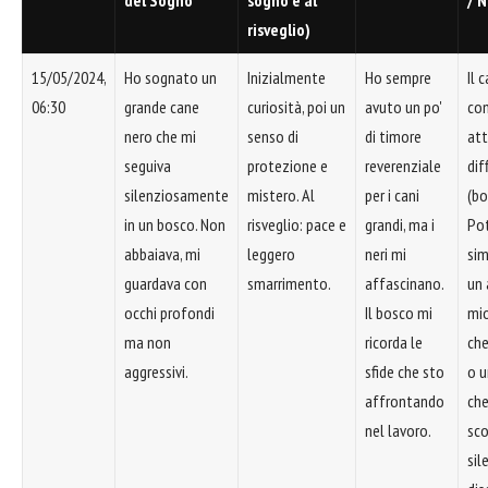
risveglio)
15/05/2024,
Ho sognato un
Inizialmente
Ho sempre
Il 
06:30
grande cane
curiosità, poi un
avuto un po'
com
nero che mi
senso di
di timore
att
seguiva
protezione e
reverenziale
dif
silenziosamente
mistero. Al
per i cani
(bo
in un bosco. Non
risveglio: pace e
grandi, ma i
Po
abbaiava, mi
leggero
neri mi
sim
guardava con
smarrimento.
affascinano.
un 
occhi profondi
Il bosco mi
mio
ma non
ricorda le
che
aggressivi.
sfide che sto
o u
affrontando
che
nel lavoro.
sco
sil