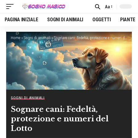
Aa
Font
Resizer
PAGINA INIZIALE
SOGNI DI ANIMALI
OGGETTI
PIANTE
Home
»
Sogni di animali
»
Sognare cani: Fedeltà, protezione e numeri del Lotto
SOGNI DI ANIMALI
Sognare cani: Fedeltà,
protezione e numeri del
Lotto