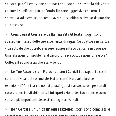
senso di pace? L'emozione dominante nel sogno è spesso la chiave per
capirne il significato più profondo. Un cane aggressivo che non ti
spaventa, ad esempio, potrebbe avere un significato diverso da uno che
ti terrorizza.
Considera il Contesto della Tua Vita Attuale:
I sogni sono
spesso un riflesso delle tue esperienze di veglia. C'è qualcosa nella tua
vita attuale che potrebbe essere rappresentato dal cane nel sogno?
Una relazione, un problema al lavoro, una preoccupazione, una gioia?
Collega il sogno a ciò che stai vivendo.
Le Tue Associazioni Personali con i Cani:
Il tuo rapporto con i
cani nella vita reale è cruciale. Hai un cane? Hai avuto brutte
esperienze? Ami i cani o ne hai paura? Queste associazioni personali
coloreranno inevitabilmente l'interpretazione del tuo sogno e sono
spesso più importanti delle simbologie universali.
Non Cercare un'Unica Interpretazione:
I sogni sono complessi e
stratificati. Non esiste una "risposta giusta" unica. Lasciati guidare