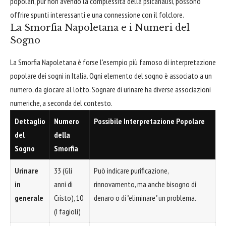
popolari, pur non avendo la complessità della psicanalisi, possono
offrire spunti interessanti e una connessione con il folclore.
La Smorfia Napoletana e i Numeri del
Sogno
La Smorfia Napoletana è forse l'esempio più famoso di interpretazione
popolare dei sogni in Italia. Ogni elemento del sogno è associato a un
numero, da giocare al lotto. Sognare di urinare ha diverse associazioni
numeriche, a seconda del contesto.
Dettaglio
Numero
Possibile Interpretazione Popolare
del
della
Sogno
Smorfia
Urinare
33 (Gli
Può indicare purificazione,
in
anni di
rinnovamento, ma anche bisogno di
generale
Cristo), 10
denaro o di "eliminare" un problema.
(I fagioli)