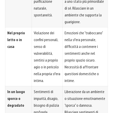
purificazione
a uno stato più primordiale
naturale,
di sé. Rilasciare in un
spontaneità.
ambiente che supporta la
guarigione.
Nel proprio
Violazione dei
Emozioni che "traboccano"
letto o in
confini personali,
nella sfera personale,
casa
senso di
difficoltà a contenere i
vulnerabilità,
sentimenti anche nel
sentirsi a proprio
proprio spazio sicuro.
agio o in pericolo
Necessità di affrontare
nella propria sfera
questioni domestiche o
intima.
intime.
In un luogo
Sentimenti di
Liberazione da un ambiente
sporco o
impurità, disagio,
o situazione emotivamente
degradato
bisogno di pulizia
"sporca" o dannosa.
profonda,
Rilasciare sentimenti di