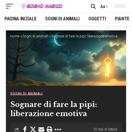
Aa
Font
Resizer
PAGINA INIZIALE
SOGNI DI ANIMALI
OGGETTI
PIANTE
Home
»
Sogni di animali
»
Sognare di fare la pipì: liberazione emotiva
SOGNI DI ANIMALI
Sognare di fare la pipì:
liberazione emotiva
32 min di lettura