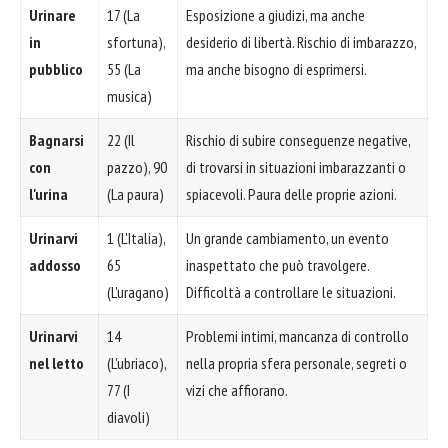
Urinare
17 (La
Esposizione a giudizi, ma anche
in
sfortuna),
desiderio di libertà. Rischio di imbarazzo,
pubblico
55 (La
ma anche bisogno di esprimersi.
musica)
Bagnarsi
22 (Il
Rischio di subire conseguenze negative,
con
pazzo), 90
di trovarsi in situazioni imbarazzanti o
l'urina
(La paura)
spiacevoli. Paura delle proprie azioni.
Urinarvi
1 (L'Italia),
Un grande cambiamento, un evento
addosso
65
inaspettato che può travolgere.
(L'uragano)
Difficoltà a controllare le situazioni.
Urinarvi
14
Problemi intimi, mancanza di controllo
nel letto
(L'ubriaco),
nella propria sfera personale, segreti o
77 (I
vizi che affiorano.
diavoli)