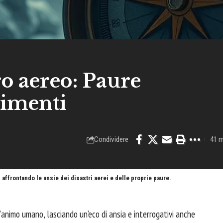
o aereo: Paure
limenti
Condividere
41 m
affrontando le ansie dei disastri aerei e delle proprie paure.
animo umano, lasciando un’eco di ansia e interrogativi anche