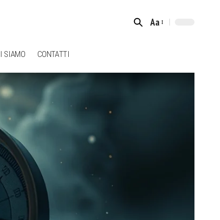
Aa
Font
Resizer
I SIAMO
CONTATTI