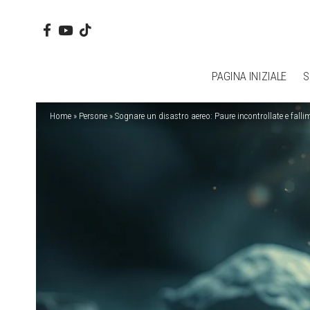
PAGINA INIZIALE
S
Home
»
Persone
»
Sognare un disastro aereo: Paure incontrollate e falli