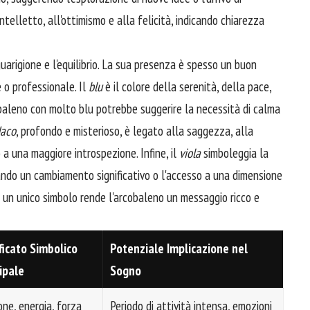
ntelletto, all'ottimismo e alla felicità, indicando chiarezza
guarigione e l'equilibrio. La sua presenza è spesso un buon
 o professionale. Il
blu
è il colore della serenità, della pace,
obaleno con molto blu potrebbe suggerire la necessità di calma
daco
, profondo e misterioso, è legato alla saggezza, alla
o a una maggiore introspezione. Infine, il
viola
simboleggia la
icando un cambiamento significativo o l'accesso a una dimensione
in un unico simbolo rende l'arcobaleno un messaggio ricco e
ficato Simbolico
Potenziale Implicazione nel
ipale
Sogno
one, energia, forza
Periodo di attività intensa, emozioni