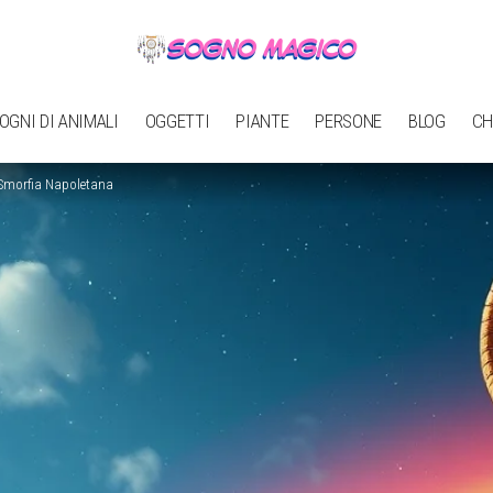
OGNI DI ANIMALI
OGGETTI
PIANTE
PERSONE
BLOG
CH
a Smorfia Napoletana