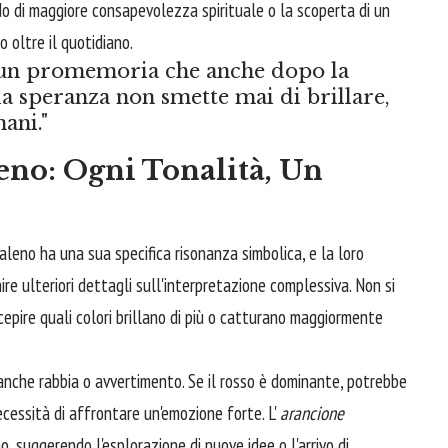
do di maggiore consapevolezza spirituale o la scoperta di un
 oltre il quotidiano.
è un promemoria che anche dopo la
la speranza non smette mai di brillare,
ani."
leno: Ogni Tonalità, Un
leno ha una sua specifica risonanza simbolica, e la loro
e ulteriori dettagli sull'interpretazione complessiva. Non si
cepire quali colori brillano di più o catturano maggiormente
 anche rabbia o avvertimento. Se il rosso è dominante, potrebbe
ecessità di affrontare un'emozione forte. L'
arancione
mo, suggerendo l'esplorazione di nuove idee o l'arrivo di