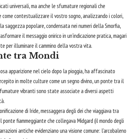
ficati universali, ma anche le sfumature regionali che
e come contestualizzare il vostro sogno, analizzando i colori,
e la saggezza popolare, condensata nei numeri della Smorfia,
rasformare il messaggio onirico in un’indicazione pratica, magari
e per illuminare il cammino della vostra vita.
nte tra Mondi
osa apparizione nel cielo dopo la pioggia, ha affascinato
rcepito in molte culture come un segno divino, un ponte tra il
fumature vibranti sono state associate a diversi aspetti
tà.
onificazione di Iride, messaggera degli dei che viaggiava tra
öst, il ponte fiammeggiante che collegava Midgard (il mondo degli
 narrazioni antiche evidenziano una visione comune: l'arcobaleno