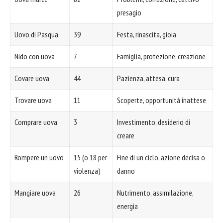
presagio
Uovo di Pasqua
39
Festa, rinascita, gioia
Nido con uova
7
Famiglia, protezione, creazione
Covare uova
44
Pazienza, attesa, cura
Trovare uova
11
Scoperte, opportunità inattese
Comprare uova
3
Investimento, desiderio di
creare
Rompere un uovo
15 (o 18 per
Fine di un ciclo, azione decisa o
violenza)
danno
Mangiare uova
26
Nutrimento, assimilazione,
energia