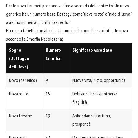
Per le uova, i numeri possono variare a seconda del contesto. Un uovo
generico ha un numero base. Dettagli come "uova rotte" o "nido di uova"
avranno numeri aggiuntivi o specifici.
Ecco una tabella con alcuni dei numeri più comuni associati alle uova
secondo la Smorfia Napoletana:
Sogno
Numero
Significato Associato
(Dettaglio
Smorfia
dell'Uovo)
Uovo (generico)
9
Nuova vita, inizio, opportunità
Uova rotte
15
Delusioni, occasioni perse,
fragilità
Uova fresche
19
Abbondanza, fortuna,
prosperità
Uova marce
82
Problemi, corruzione, cattivo