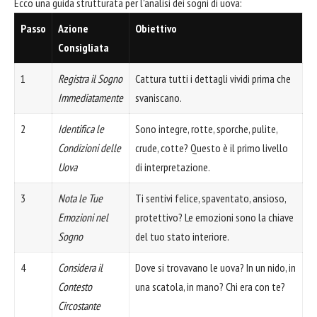
Ecco una guida strutturata per l'analisi dei sogni di uova:
Passo
Azione
Obiettivo
Consigliata
1
Registra il Sogno
Cattura tutti i dettagli vividi prima che
Immediatamente
svaniscano.
2
Identifica le
Sono integre, rotte, sporche, pulite,
Condizioni delle
crude, cotte? Questo è il primo livello
Uova
di interpretazione.
3
Nota le Tue
Ti sentivi felice, spaventato, ansioso,
Emozioni nel
protettivo? Le emozioni sono la chiave
Sogno
del tuo stato interiore.
4
Considera il
Dove si trovavano le uova? In un nido, in
Contesto
una scatola, in mano? Chi era con te?
Circostante