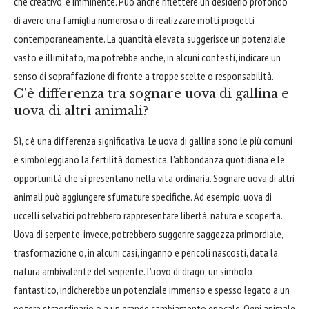
che creativo, è imminente. Può anche riflettere un desiderio profondo
di avere una famiglia numerosa o di realizzare molti progetti
contemporaneamente. La quantità elevata suggerisce un potenziale
vasto e illimitato, ma potrebbe anche, in alcuni contesti, indicare un
senso di sopraffazione di fronte a troppe scelte o responsabilità.
C'è differenza tra sognare uova di gallina e
uova di altri animali?
Sì, c'è una differenza significativa. Le uova di gallina sono le più comuni
e simboleggiano la fertilità domestica, l'abbondanza quotidiana e le
opportunità che si presentano nella vita ordinaria. Sognare uova di altri
animali può aggiungere sfumature specifiche. Ad esempio, uova di
uccelli selvatici potrebbero rappresentare libertà, natura e scoperta.
Uova di serpente, invece, potrebbero suggerire saggezza primordiale,
trasformazione o, in alcuni casi, inganno e pericoli nascosti, data la
natura ambivalente del serpente. L'uovo di drago, un simbolo
fantastico, indicherebbe un potenziale immenso e spesso legato a un
potere straordinario o a un grande cambiamento epocale. Ogni animale