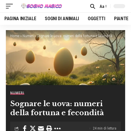
Aa
Font
Resizer
PAGINA INIZIALE
SOGNI DI ANIMALI
OGGETTI
PIANTE
Home
»
Numeri
»
Sognare le uova: numeri della fortuna e fecondità
NUMERI
Sognare le uova: numeri
della fortuna e fecondità
24 min di lettura