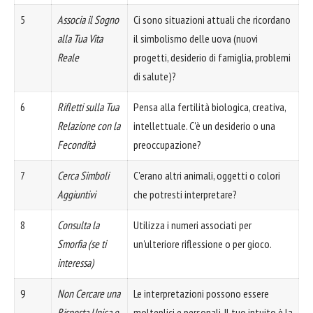
5
Associa il Sogno
Ci sono situazioni attuali che ricordano
alla Tua Vita
il simbolismo delle uova (nuovi
Reale
progetti, desiderio di famiglia, problemi
di salute)?
6
Rifletti sulla Tua
Pensa alla fertilità biologica, creativa,
Relazione con la
intellettuale. C'è un desiderio o una
Fecondità
preoccupazione?
7
Cerca Simboli
C'erano altri animali, oggetti o colori
Aggiuntivi
che potresti interpretare?
8
Consulta la
Utilizza i numeri associati per
Smorfia (se ti
un'ulteriore riflessione o per gioco.
interessa)
9
Non Cercare una
Le interpretazioni possono essere
Risposta Unica e
molteplici e personali. Il tuo intuito è la