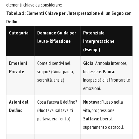
elementi chiave da considerare:
Tabella 1: Elementi Chiave per l'Interpretazione di un Sogno con
Delfini
Categoria
Domande Guida per
Potenziale
l'Auto-Riflessione
Interpretazione
(Esempi)
Emozioni
Come ti sentivi nel
Gioia:
Armonia interiore,
Provate
sogno? (Gioia, paura,
benessere.
Paura:
serenità, ansia)
Incapacità di affrontare le
emozioni.
Azioni del
Cosa faceva il delfino?
Nuotava:
Flusso nella
Delfino
(Nuotava, saltava, ti
vita, progressione.
parlava, era ferito)
Saltava:
Libertà,
superamento ostacoli.