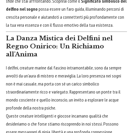
sfide che stai affrontando. Scoprirai come il
Significato simbolico del
delfino nel sogno
possa essere un faro guida, illuminando percorsi di
crescita personale e aiutandoti a connetterti più profondamente con
la tua vera essenza e con il flusso emotivo della tua esistenza.
La Danza Mistica dei Delfini nel
Regno Onirico: Un Richiamo
all'Anima
I delfini, creature marine dal fascino intramontabile, sono da sempre
avvolti da un'aura di mistero e meraviglia. La loro presenza nei sogni
non è mai casuale, ma porta con sé un carico simbolico
straordinariamente ricco e variegato. Rappresentano un ponte tra il
mondo cosciente e quello inconscio, un invito a esplorare le acque
profonde della nostra psiche.
Queste creature intelligenti e giocose incarnano qualità che
desideriamo o che forse stiamo riscoprendo in noi stessi. Possono
essere messaggeri di gioia, libertà e una profonda connessione