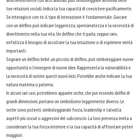
amichevolmente con altri animali, può simboleggiare armonia nelle
tue relazioni sociali. Indica la tua capacità di coesistere pacificamente.
Se interagisce con te, il tipo di interazione è fondamentale. Giocare
con un delfino può indicare leggerezza, spensieratezza e la necessità di
divertimento nella tua vita. Un delfino che ti parla, seppur raro,
enfatizza il bisogno di ascoltare la tua intuizione o di esprimere verità
importanti.
Sognare un delfino bebé, un piccolo di delfino, può simboleggiare nuove
opportunità o l'emergere di nuove idee. Rappresenta la vulnerabilità e
la necessità di nutrire questi nuovi inizi. Potrebbe anche indicare la tua
natura materna o paterna.
In alcuni rari casi, potrebbero apparire orche, che pur essendo delfini di
grandi dimensioni, portano un simbolismo leggermente diverso. Le
orche sono potenti, simboleggiando forza, leadership e talvolta
aspetti più oscuri o aggressivi del subconscio. La loro presenza invita a
considerare la tua forza interiore e la tua capacità di affrontare poteri
maggiori.