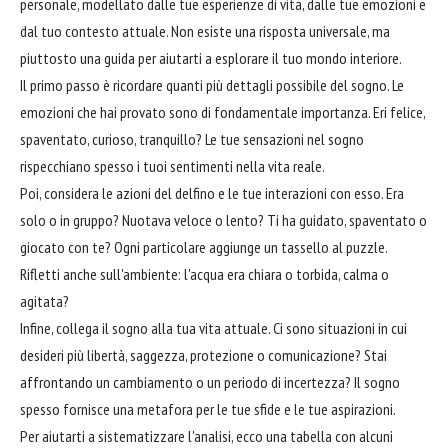
personale, modellato dalle tue esperienze di vita, dalle tue emozioni e
dal tuo contesto attuale. Non esiste una risposta universale, ma
piuttosto una guida per aiutarti a esplorare il tuo mondo interiore.
Il primo passo è ricordare quanti più dettagli possibile del sogno. Le
emozioni che hai provato sono di fondamentale importanza. Eri felice,
spaventato, curioso, tranquillo? Le tue sensazioni nel sogno
rispecchiano spesso i tuoi sentimenti nella vita reale.
Poi, considera le azioni del delfino e le tue interazioni con esso. Era
solo o in gruppo? Nuotava veloce o lento? Ti ha guidato, spaventato o
giocato con te? Ogni particolare aggiunge un tassello al puzzle.
Rifletti anche sull'ambiente: l'acqua era chiara o torbida, calma o
agitata?
Infine, collega il sogno alla tua vita attuale. Ci sono situazioni in cui
desideri più libertà, saggezza, protezione o comunicazione? Stai
affrontando un cambiamento o un periodo di incertezza? Il sogno
spesso fornisce una metafora per le tue sfide e le tue aspirazioni.
Per aiutarti a sistematizzare l'analisi, ecco una tabella con alcuni