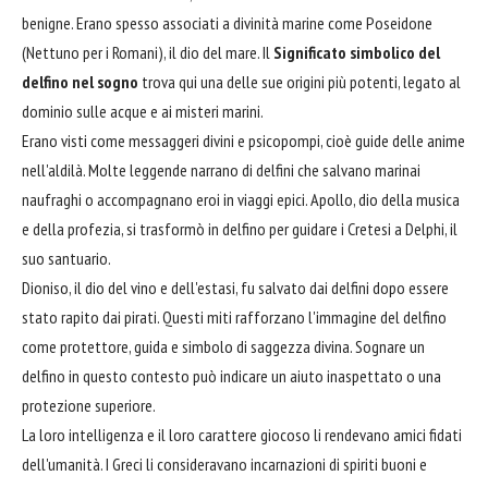
benigne. Erano spesso associati a divinità marine come Poseidone
(Nettuno per i Romani), il dio del mare. Il
Significato simbolico del
delfino nel sogno
trova qui una delle sue origini più potenti, legato al
dominio sulle acque e ai misteri marini.
Erano visti come messaggeri divini e psicopompi, cioè guide delle anime
nell'aldilà. Molte leggende narrano di delfini che salvano marinai
naufraghi o accompagnano eroi in viaggi epici. Apollo, dio della musica
e della profezia, si trasformò in delfino per guidare i Cretesi a Delphi, il
suo santuario.
Dioniso, il dio del vino e dell'estasi, fu salvato dai delfini dopo essere
stato rapito dai pirati. Questi miti rafforzano l'immagine del delfino
come protettore, guida e simbolo di saggezza divina. Sognare un
delfino in questo contesto può indicare un aiuto inaspettato o una
protezione superiore.
La loro intelligenza e il loro carattere giocoso li rendevano amici fidati
dell'umanità. I Greci li consideravano incarnazioni di spiriti buoni e