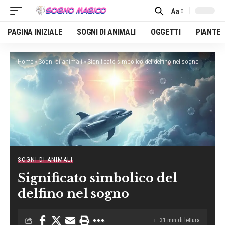
Aa
Font
Resizer
PAGINA INIZIALE
SOGNI DI ANIMALI
OGGETTI
PIANTE
Home
»
Sogni di animali
»
Significato simbolico del delfino nel sogno
SOGNI DI ANIMALI
Significato simbolico del
delfino nel sogno
31 min di lettura