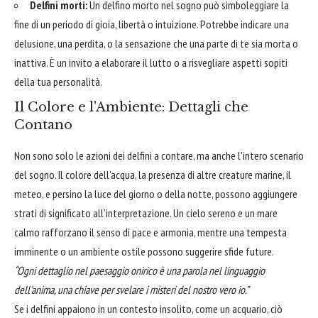
Delfini morti:
Un delfino morto nel sogno può simboleggiare la
fine di un periodo di gioia, libertà o intuizione. Potrebbe indicare una
delusione, una perdita, o la sensazione che una parte di te sia morta o
inattiva. È un invito a elaborare il lutto o a risvegliare aspetti sopiti
della tua personalità.
Il Colore e l'Ambiente: Dettagli che
Contano
Non sono solo le azioni dei delfini a contare, ma anche l'intero scenario
del sogno. Il colore dell'acqua, la presenza di altre creature marine, il
meteo, e persino la luce del giorno o della notte, possono aggiungere
strati di significato all'interpretazione. Un cielo sereno e un mare
calmo rafforzano il senso di pace e armonia, mentre una tempesta
imminente o un ambiente ostile possono suggerire sfide future.
“Ogni dettaglio nel paesaggio onirico è una parola nel linguaggio
dell'anima, una chiave per svelare i misteri del nostro vero io.”
Se i delfini appaiono in un contesto insolito, come un acquario, ciò