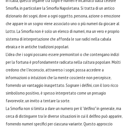
In Italia, questo legame tra sogni e numeri è incarnato dalla celebre
Smorfia, in particolare la Smorfia Napoletana. Si tratta di un antico
dizionario dei sogni, dove a ogni oggetto, persona, azione o emozione
che appare in un sogno viene associato uno o più numeri da giocare al
Lotto. La Smorfia non è solo un elenco di numeri, ma un vero e proprio
sistema di interpretazione che affonda le sue radici nella cabala
ebraica e in antiche tradizioni popolari.
L'idea che i sogni possano essere premonitori o che contengano indizi
per la fortuna è profondamente radicata nella cultura popolare. Molti
credono che l'inconscio, attraverso i sogni, possa accedere a
informazioni o intuizioni che la mente cosciente non percepisce,
fornendo un vantaggio inaspettato. Sognare i delfini, con il loro ricco
simbolismo positivo, è spesso interpretato come un presagio
favorevole, un invito a tentare la sorte.
La Smorfia non si limita a dare un numero per il "delfino" in generale, ma
cerca di distinguere tra le diverse situazioni in cui il delfino può apparire,
fornendo numeri specifici per ciascuna variante. Questo approccio