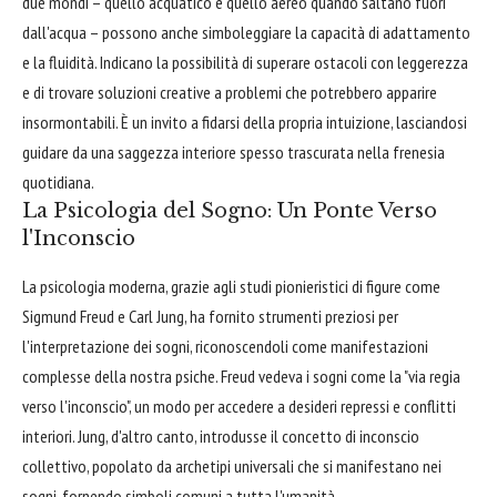
due mondi – quello acquatico e quello aereo quando saltano fuori
dall'acqua – possono anche simboleggiare la capacità di adattamento
e la fluidità. Indicano la possibilità di superare ostacoli con leggerezza
e di trovare soluzioni creative a problemi che potrebbero apparire
insormontabili. È un invito a fidarsi della propria intuizione, lasciandosi
guidare da una saggezza interiore spesso trascurata nella frenesia
quotidiana.
La Psicologia del Sogno: Un Ponte Verso
l'Inconscio
La psicologia moderna, grazie agli studi pionieristici di figure come
Sigmund Freud e Carl Jung, ha fornito strumenti preziosi per
l'interpretazione dei sogni, riconoscendoli come manifestazioni
complesse della nostra psiche. Freud vedeva i sogni come la "via regia
verso l'inconscio", un modo per accedere a desideri repressi e conflitti
interiori. Jung, d'altro canto, introdusse il concetto di inconscio
collettivo, popolato da archetipi universali che si manifestano nei
sogni, fornendo simboli comuni a tutta l'umanità.