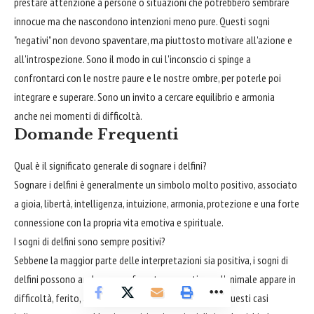
prestare attenzione a persone o situazioni che potrebbero sembrare
innocue ma che nascondono intenzioni meno pure. Questi sogni
"negativi" non devono spaventare, ma piuttosto motivare all'azione e
all'introspezione. Sono il modo in cui l'inconscio ci spinge a
confrontarci con le nostre paure e le nostre ombre, per poterle poi
integrare e superare. Sono un invito a cercare equilibrio e armonia
anche nei momenti di difficoltà.
Domande Frequenti
Qual è il significato generale di sognare i delfini?
Sognare i delfini è generalmente un simbolo molto positivo, associato
a gioia, libertà, intelligenza, intuizione, armonia, protezione e una forte
connessione con la propria vita emotiva e spirituale.
I sogni di delfini sono sempre positivi?
Sebbene la maggior parte delle interpretazioni sia positiva, i sogni di
delfini possono anche avere sfumature negative se l'animale appare in
difficoltà, ferito, aggressivo o in un ambiente ostile. Questi casi