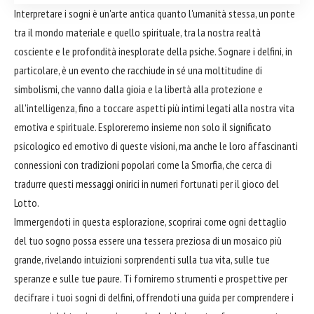
Interpretare i sogni è un'arte antica quanto l'umanità stessa, un ponte
tra il mondo materiale e quello spirituale, tra la nostra realtà
cosciente e le profondità inesplorate della psiche. Sognare i delfini, in
particolare, è un evento che racchiude in sé una moltitudine di
simbolismi, che vanno dalla gioia e la libertà alla protezione e
all'intelligenza, fino a toccare aspetti più intimi legati alla nostra vita
emotiva e spirituale. Esploreremo insieme non solo il significato
psicologico ed emotivo di queste visioni, ma anche le loro affascinanti
connessioni con tradizioni popolari come la Smorfia, che cerca di
tradurre questi messaggi onirici in numeri fortunati per il gioco del
Lotto.
Immergendoti in questa esplorazione, scoprirai come ogni dettaglio
del tuo sogno possa essere una tessera preziosa di un mosaico più
grande, rivelando intuizioni sorprendenti sulla tua vita, sulle tue
speranze e sulle tue paure. Ti forniremo strumenti e prospettive per
decifrare i tuoi sogni di delfini, offrendoti una guida per comprendere i