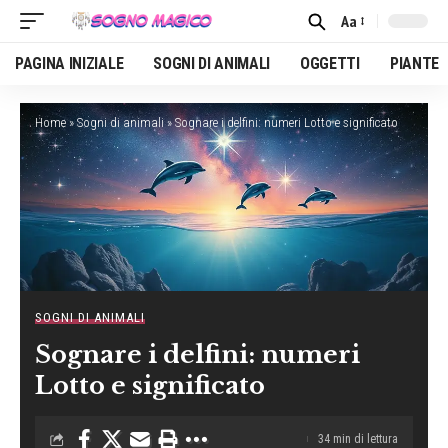
Aa
Font
Resizer
PAGINA INIZIALE
SOGNI DI ANIMALI
OGGETTI
PIANTE
Home
»
Sogni di animali
»
Sognare i delfini: numeri Lotto e significato
SOGNI DI ANIMALI
Sognare i delfini: numeri
Lotto e significato
34 min di lettura