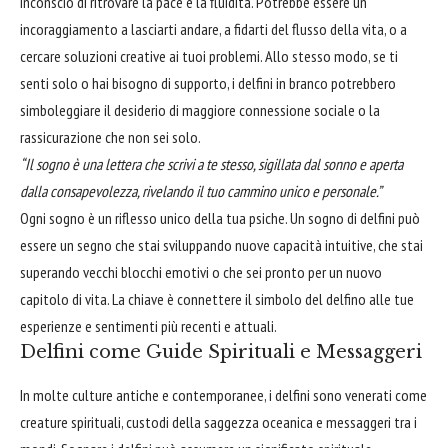
inconscio di ritrovare la pace e la fluidità. Potrebbe essere un
incoraggiamento a lasciarti andare, a fidarti del flusso della vita, o a
cercare soluzioni creative ai tuoi problemi. Allo stesso modo, se ti
senti solo o hai bisogno di supporto, i delfini in branco potrebbero
simboleggiare il desiderio di maggiore connessione sociale o la
rassicurazione che non sei solo.
“Il sogno è una lettera che scrivi a te stesso, sigillata dal sonno e aperta
dalla consapevolezza, rivelando il tuo cammino unico e personale.”
Ogni sogno è un riflesso unico della tua psiche. Un sogno di delfini può
essere un segno che stai sviluppando nuove capacità intuitive, che stai
superando vecchi blocchi emotivi o che sei pronto per un nuovo
capitolo di vita. La chiave è connettere il simbolo del delfino alle tue
esperienze e sentimenti più recenti e attuali.
Delfini come Guide Spirituali e Messaggeri
In molte culture antiche e contemporanee, i delfini sono venerati come
creature spirituali, custodi della saggezza oceanica e messaggeri tra i