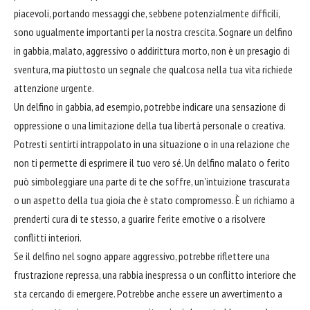
piacevoli, portando messaggi che, sebbene potenzialmente difficili,
sono ugualmente importanti per la nostra crescita. Sognare un delfino
in gabbia, malato, aggressivo o addirittura morto, non è un presagio di
sventura, ma piuttosto un segnale che qualcosa nella tua vita richiede
attenzione urgente.
Un delfino in gabbia, ad esempio, potrebbe indicare una sensazione di
oppressione o una limitazione della tua libertà personale o creativa.
Potresti sentirti intrappolato in una situazione o in una relazione che
non ti permette di esprimere il tuo vero sé. Un delfino malato o ferito
può simboleggiare una parte di te che soffre, un'intuizione trascurata
o un aspetto della tua gioia che è stato compromesso. È un richiamo a
prenderti cura di te stesso, a guarire ferite emotive o a risolvere
conflitti interiori.
Se il delfino nel sogno appare aggressivo, potrebbe riflettere una
frustrazione repressa, una rabbia inespressa o un conflitto interiore che
sta cercando di emergere. Potrebbe anche essere un avvertimento a