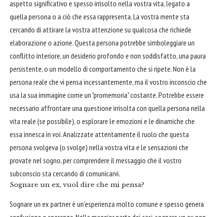
aspetto significativo e spesso irrisolto nella vostra vita, legato a
quella persona o a ciò che essa rappresenta. La vostra mente sta
cercando di attirare la vostra attenzione su qualcosa che richiede
elaborazione o azione. Questa persona potrebbe simboleggiare un
conflitto interiore, un desiderio profondo e non soddisfatto, una paura
persistente, o un modello di comportamento che si ripete. Non è la
persona reale che vi pensa incessantemente, ma il vostro inconscio che
usa la sua immagine come un "promemoria" costante. Potrebbe essere
necessario affrontare una questione irrisolta con quella persona nella
vita reale (se possibile), o esplorare le emozioni e le dinamiche che
essa innesca in voi. Analizzate attentamente il ruolo che questa
persona svolgeva (o svolge) nella vostra vita e le sensazioni che
provate nel sogno, per comprendere il messaggio che il vostro
subconscio sta cercando di comunicarvi.
Sognare un ex, vuol dire che mi pensa?
Sognare un ex partner è un'esperienza molto comune e spesso genera
confusione o speranza. Nella maggior parte dei casi, sognare un ex non