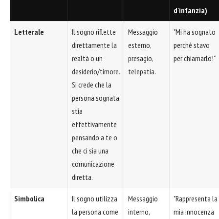
d'infanzia)
Letterale
Il sogno riflette
Messaggio
"Mi ha sognato
direttamente la
esterno,
perché stavo
realtà o un
presagio,
per chiamarlo!"
desiderio/timore.
telepatia.
Si crede che la
persona sognata
stia
effettivamente
pensando a te o
che ci sia una
comunicazione
diretta.
Simbolica
Il sogno utilizza
Messaggio
"Rappresenta la
la persona come
interno,
mia innocenza