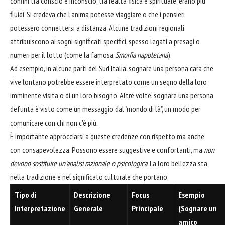
confini tra conscio e inconscio, tra realtà fisica e spirituale, erano più
fluidi. Si credeva che l'anima potesse viaggiare o che i pensieri
potessero connettersi a distanza. Alcune tradizioni regionali
attribuiscono ai sogni significati specifici, spesso legati a presagi o
numeri per il lotto (come la famosa
Smorfia napoletana
).
Ad esempio, in alcune parti del Sud Italia, sognare una persona cara che
vive lontano potrebbe essere interpretato come un segno della loro
imminente visita o di un loro bisogno. Altre volte, sognare una persona
defunta è visto come un messaggio dal "mondo di là", un modo per
comunicare con chi non c'è più.
È importante approcciarsi a queste credenze con rispetto ma anche
con consapevolezza. Possono essere suggestive e confortanti, ma
non
devono sostituire un'analisi razionale o psicologica
. La loro bellezza sta
nella tradizione e nel significato culturale che portano.
Tipo di
Descrizione
Focus
Esempio
Interpretazione
Generale
Principale
(Sognare un
amico