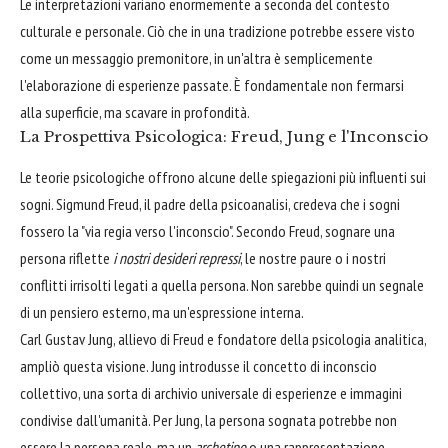
Le interpretazioni variano enormemente a seconda del contesto
culturale e personale. Ciò che in una tradizione potrebbe essere visto
come un messaggio premonitore, in un'altra è semplicemente
l'elaborazione di esperienze passate. È fondamentale non fermarsi
alla superficie, ma scavare in profondità.
La Prospettiva Psicologica: Freud, Jung e l'Inconscio
Le teorie psicologiche offrono alcune delle spiegazioni più influenti sui
sogni. Sigmund Freud, il padre della psicoanalisi, credeva che i sogni
fossero la "via regia verso l'inconscio". Secondo Freud, sognare una
persona riflette
i nostri desideri repressi
, le nostre paure o i nostri
conflitti irrisolti legati a quella persona. Non sarebbe quindi un segnale
di un pensiero esterno, ma un'espressione interna.
Carl Gustav Jung, allievo di Freud e fondatore della psicologia analitica,
ampliò questa visione. Jung introdusse il concetto di inconscio
collettivo, una sorta di archivio universale di esperienze e immagini
condivise dall'umanità. Per Jung, la persona sognata potrebbe non
essere la persona reale, ma un
archetipo
o una rappresentazione