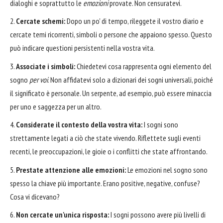
dialoghi e soprattutto le
emozioni
provate. Non censuratevi.
Cercate schemi:
Dopo un po' di tempo, rileggete il vostro diario e
cercate temi ricorrenti, simboli o persone che appaiono spesso. Questo
può indicare questioni persistenti nella vostra vita.
Associate i simboli:
Chiedetevi cosa rappresenta ogni elemento del
sogno
per voi
. Non affidatevi solo a dizionari dei sogni universali, poiché
il significato è personale. Un serpente, ad esempio, può essere minaccia
per uno e saggezza per un altro.
Considerate il contesto della vostra vita:
I sogni sono
strettamente legati a ciò che state vivendo. Riflettete sugli eventi
recenti, le preoccupazioni, le gioie o i conflitti che state affrontando.
Prestate attenzione alle emozioni:
Le emozioni nel sogno sono
spesso la chiave più importante. Erano positive, negative, confuse?
Cosa vi dicevano?
Non cercate un'unica risposta:
I sogni possono avere più livelli di