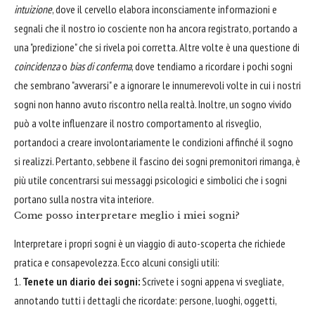
intuizione
, dove il cervello elabora inconsciamente informazioni e
segnali che il nostro io cosciente non ha ancora registrato, portando a
una "predizione" che si rivela poi corretta. Altre volte è una questione di
coincidenza
o
bias di conferma
, dove tendiamo a ricordare i pochi sogni
che sembrano "avverarsi" e a ignorare le innumerevoli volte in cui i nostri
sogni non hanno avuto riscontro nella realtà. Inoltre, un sogno vivido
può a volte influenzare il nostro comportamento al risveglio,
portandoci a creare involontariamente le condizioni affinché il sogno
si realizzi. Pertanto, sebbene il fascino dei sogni premonitori rimanga, è
più utile concentrarsi sui messaggi psicologici e simbolici che i sogni
portano sulla nostra vita interiore.
Come posso interpretare meglio i miei sogni?
Interpretare i propri sogni è un viaggio di auto-scoperta che richiede
pratica e consapevolezza. Ecco alcuni consigli utili:
Tenete un diario dei sogni:
Scrivete i sogni appena vi svegliate,
annotando tutti i dettagli che ricordate: persone, luoghi, oggetti,