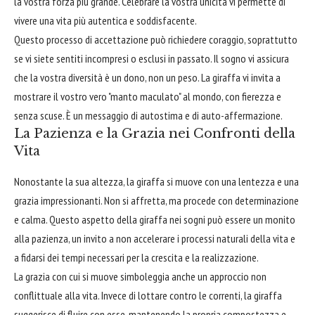
la vostra forza più grande. Celebrare la vostra unicità vi permette di
vivere una vita più autentica e soddisfacente.
Questo processo di accettazione può richiedere coraggio, soprattutto
se vi siete sentiti incompresi o esclusi in passato. Il sogno vi assicura
che la vostra diversità è un dono, non un peso. La giraffa vi invita a
mostrare il vostro vero "manto maculato" al mondo, con fierezza e
senza scuse. È un messaggio di autostima e di auto-affermazione.
La Pazienza e la Grazia nei Confronti della
Vita
Nonostante la sua altezza, la giraffa si muove con una lentezza e una
grazia impressionanti. Non si affretta, ma procede con determinazione
e calma. Questo aspetto della giraffa nei sogni può essere un monito
alla pazienza, un invito a non accelerare i processi naturali della vita e
a fidarsi dei tempi necessari per la crescita e la realizzazione.
La grazia con cui si muove simboleggia anche un approccio non
conflittuale alla vita. Invece di lottare contro le correnti, la giraffa
suggerisce di fluire con esse, mantenendo la propria compostezza e