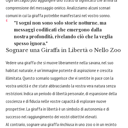
Ogni dettaglio può aggiungere uno strato di significato che affina la
comprensione del messaggio onirico. Analizziamo alcuni scenari
comuni in cui la giraffa potrebbe manifestarsi nel vostro sonno.
"I sogni non sono solo storie notturne, ma
messaggi codificati che emergono dalla
nostra profondità, rivelando ciò che la veglia
spesso ignora."
Sognare una Giraffa in Libertà o Nello Zoo
Vedere una giraffa che si muove liberamente nella savana, nel suo
habitat naturale, è un'immagine potente di aspirazione e crescita
illimitata. Questo scenario suggerisce che vi sentite in pace con la
vostra unicità e che state abbracciando la vostra vera natura senza
restrizioni. Indica un periodo di libertà personale, di espansione della
coscienza e di fiducia nelle vostre capacità di esplorare nuove
prospettive. La giraffa in libertà è un simbolo di autonomia e di
successo nel raggiungimento dei vostri obiettivi elevati.
Al contrario, sognare una giraffa rinchiusa in uno zoo o in un recinto