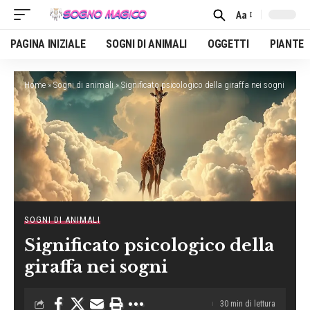
Aa
Font
Resizer
PAGINA INIZIALE
SOGNI DI ANIMALI
OGGETTI
PIANTE
Home
»
Sogni di animali
»
Significato psicologico della giraffa nei sogni
SOGNI DI ANIMALI
Significato psicologico della
giraffa nei sogni
30 min di lettura