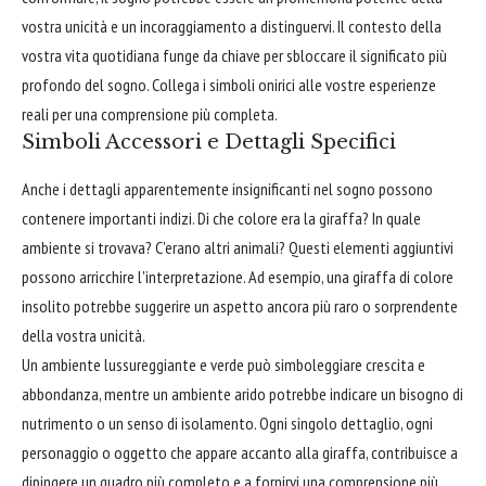
vostra unicità e un incoraggiamento a distinguervi. Il contesto della
vostra vita quotidiana funge da chiave per sbloccare il significato più
profondo del sogno. Collega i simboli onirici alle vostre esperienze
reali per una comprensione più completa.
Simboli Accessori e Dettagli Specifici
Anche i dettagli apparentemente insignificanti nel sogno possono
contenere importanti indizi. Di che colore era la giraffa? In quale
ambiente si trovava? C'erano altri animali? Questi elementi aggiuntivi
possono arricchire l'interpretazione. Ad esempio, una giraffa di colore
insolito potrebbe suggerire un aspetto ancora più raro o sorprendente
della vostra unicità.
Un ambiente lussureggiante e verde può simboleggiare crescita e
abbondanza, mentre un ambiente arido potrebbe indicare un bisogno di
nutrimento o un senso di isolamento. Ogni singolo dettaglio, ogni
personaggio o oggetto che appare accanto alla giraffa, contribuisce a
dipingere un quadro più completo e a fornirvi una comprensione più