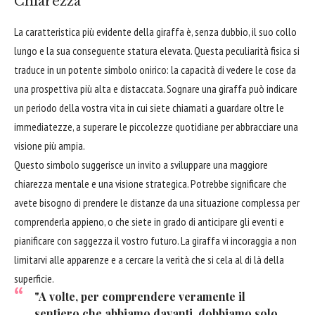
Chiarezza
La caratteristica più evidente della giraffa è, senza dubbio, il suo collo
lungo e la sua conseguente statura elevata. Questa peculiarità fisica si
traduce in un potente simbolo onirico: la capacità di vedere le cose da
una prospettiva più alta e distaccata. Sognare una giraffa può indicare
un periodo della vostra vita in cui siete chiamati a guardare oltre le
immediatezze, a superare le piccolezze quotidiane per abbracciare una
visione più ampia.
Questo simbolo suggerisce un invito a sviluppare una maggiore
chiarezza mentale e una visione strategica. Potrebbe significare che
avete bisogno di prendere le distanze da una situazione complessa per
comprenderla appieno, o che siete in grado di anticipare gli eventi e
pianificare con saggezza il vostro futuro. La giraffa vi incoraggia a non
limitarvi alle apparenze e a cercare la verità che si cela al di là della
superficie.
"A volte, per comprendere veramente il
sentiero che abbiamo davanti, dobbiamo solo