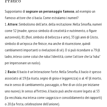
Pratico
Supponiamo di
sognare un personaggio famoso
, ad esempio un
famoso attore che ci bacia. Come estraiamo i numeri?
Attore:
Simbolismo dell'arte, della recitazione. Nella Smorfia, numeri
come 52 (madre, spesso simbolo di creatività e nutrimento, o figure
autorevoli), 81 (fiori, simbolo di bellezza e arte), 33 (gli anni di Cristo,
simbolo di un'epoca che finisce, ma anche di risurrezione, quindi
cambiamenti importanti o rivelazioni di sé). O si può ricondurre a 79 (il
ladro, inteso come colui che ruba l'identità, come l'attore che la "ruba"
per impersonare un ruolo).
Bacio:
Il bacio è un'interazione forte. Nella Smorfia, il bacio è spesso
associato al 19 (la risata, segno di gioia e leggerezza) o al 47 (il morto,
ma in senso di cambiamento, passaggio, o fine di un ciclo per iniziarne
uno nuovo). In senso affettivo, il bacio può anche essere legato al 53
(la vecchiaia, ma intesa come saggezza e consolidamento dei rapporti)
o 20 (la festa, celebrazione dell'unione).