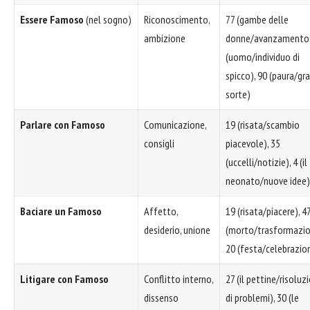
Essere Famoso
(nel sogno)
Riconoscimento,
77 (gambe delle
ambizione
donne/avanzamento)
(uomo/individuo di
spicco), 90 (paura/gr
sorte)
Parlare con Famoso
Comunicazione,
19 (risata/scambio
consigli
piacevole), 35
(uccelli/notizie), 4 (il
neonato/nuove idee)
Baciare un Famoso
Affetto,
19 (risata/piacere), 4
desiderio, unione
(morto/trasformazio
20 (festa/celebrazio
Litigare con Famoso
Conflitto interno,
27 (il pettine/risoluz
dissenso
di problemi), 30 (le