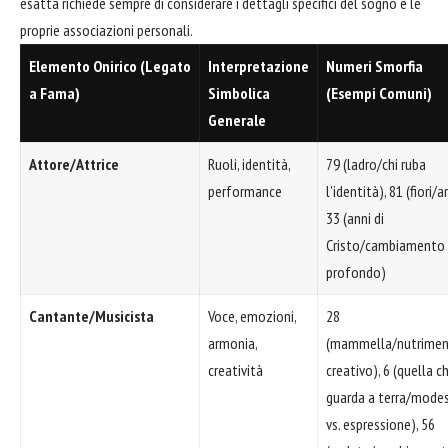
esatta richiede sempre di considerare i dettagli specifici del sogno e le
proprie associazioni personali.
Elemento Onirico (Legato
Interpretazione
Numeri Smorfia
a Fama)
Simbolica
(Esempi Comuni)
Generale
Attore/Attrice
Ruoli, identità,
79 (ladro/chi ruba
performance
l'identità), 81 (fiori/a
33 (anni di
Cristo/cambiamento
profondo)
Cantante/Musicista
Voce, emozioni,
28
armonia,
(mammella/nutrime
creatività
creativo), 6 (quella c
guarda a terra/modes
vs. espressione), 56