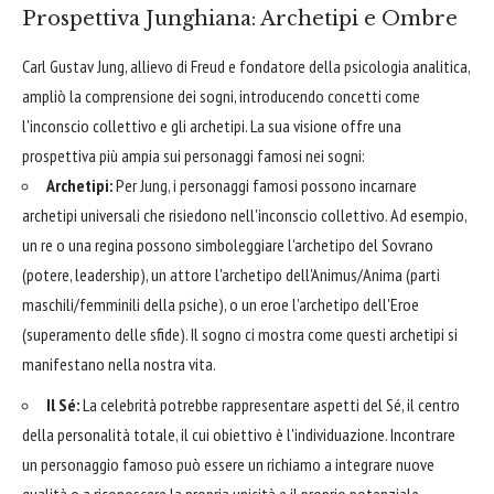
Prospettiva Junghiana: Archetipi e Ombre
Carl Gustav Jung, allievo di Freud e fondatore della psicologia analitica,
ampliò la comprensione dei sogni, introducendo concetti come
l'inconscio collettivo e gli archetipi. La sua visione offre una
prospettiva più ampia sui personaggi famosi nei sogni:
Archetipi:
Per Jung, i personaggi famosi possono incarnare
archetipi universali che risiedono nell'inconscio collettivo. Ad esempio,
un re o una regina possono simboleggiare l'archetipo del Sovrano
(potere, leadership), un attore l'archetipo dell'Animus/Anima (parti
maschili/femminili della psiche), o un eroe l'archetipo dell'Eroe
(superamento delle sfide). Il sogno ci mostra come questi archetipi si
manifestano nella nostra vita.
Il Sé:
La celebrità potrebbe rappresentare aspetti del Sé, il centro
della personalità totale, il cui obiettivo è l'individuazione. Incontrare
un personaggio famoso può essere un richiamo a integrare nuove
qualità o a riconoscere la propria unicità e il proprio potenziale.