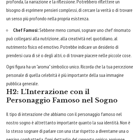
profonda, la narrazione e la riflessione. Potrebbero riflettere un
bisogno di esprimere pensieri complessi, di cercare la verità o di trovare
un senso più profondo nella propria esistenza.
Chef Famosi:
Sebbene meno comuni, sognare uno chef rinomato
può collegarsi alla nutrizione, alla creatività nel quotidiano, al
nutrimento fisico ed emotivo. Potrebbe indicare un desiderio di
prendersi cura di sé o degli altri, o di trovare piacere nelle piccole cose.
Ogni figura ha un "aroma" simbolico unico. Ricorda che la tua percezione
personale di quella celebrità è più importante della sua immagine
pubblica generale.
H2: L'Interazione con il
Personaggio Famoso nel Sogno
Il tipo di interazione che abbiamo con il personaggio famoso nel
nostro sogno è altrettanto importante quanto la sua identità. Non è
lo stesso sognare di parlare con una star rispetto a diventarne una o
persino combatterla. Ogni dettaglio del rapporto onirico aggiunge