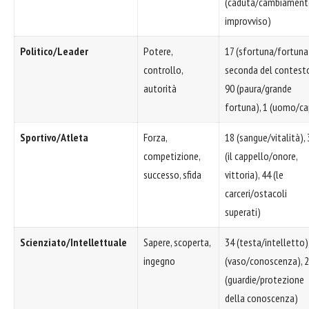
(caduta/cambiamen
improvviso)
Politico/Leader
Potere,
17 (sfortuna/fortuna
controllo,
seconda del contesto
autorità
90 (paura/grande
fortuna), 1 (uomo/c
Sportivo/Atleta
Forza,
18 (sangue/vitalità), 
competizione,
(il cappello/onore,
successo, sfida
vittoria), 44 (le
carceri/ostacoli
superati)
Scienziato/Intellettuale
Sapere, scoperta,
34 (testa/intelletto),
ingegno
(vaso/conoscenza), 
(guardie/protezione
della conoscenza)