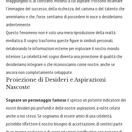
irraggiungibili o, al contrario, modelli a cui aspirare. Possono incarnare
l'immagine del successo, della ricchezza, del carisma o del talento che
ammiriamo e che, forse, sentiamo di possedere in nuce o desideriamo
ardentemente.
Questo fenomeno non è solo una mera riproduzione della realtà
mediatica. Il sogno trasforma queste figure in simboli personali,
rielaborando le informazioni esterne per esplorare il nostro mondo
interiore. La celebrità nel sogno diventa una proiezione di qualità che
desideriamo integrare o che riconosciamo come nostre, anche se
ancora non completamente sviluppate.
Proiezione di Desideri e Aspirazioni
Nascoste
Sognare un personaggio famoso
è spesso un potente indicatore dei
nostri desideri più profondi e delle nostre aspirazioni, a volte celate
anche a noi stessi. Se sogniamo di essere amici di una celebrità,
potrebbe riflettere il nostro bisogno di accettazione, di sentirci parte
di un gruppo esclusivo o di avere relazioni significative con persone di