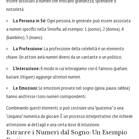
essere associati a numeri che evocano grandezza, splendore o
notorietà.
La Persona in Sé:
Ogni persona, in generale, può essere associata
a numeri specifici nella Smorfia, ad esempio: 1 (uomo), 2 (donna), 4
(bambino), 5 (mano).
La Professione:
La professione della celebrità è un elemento
chiave. Un attore avrà numeri diversi da un cantante o un politico.
L'Interazione:
Il modo in cui interagiamo con il famoso (parlare,
baciare, litigare) aggiunge ulteriori numeri.
Le Emozioni:
Le emozioni provate nel sogno (gioia, paura, rabbia)
hanno anch'esse i loro numeri corrispondenti.
Combinando questi elementi, si può costruire una "quaterna" o una
"cinquina" numerica da giocare. È un processo interpretativo che richiede
attenzione ai dettagli e una certa dose di intuizione.
Estrarre i Numeri dal Sogno: Un Esempio