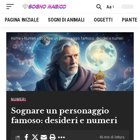
Aa
Font
Resizer
PAGINA INIZIALE
SOGNI DI ANIMALI
OGGETTI
PIANTE
Home
»
Numeri
»
Sognare un personaggio famoso: desideri e numeri
NUMERI
Sognare un personaggio
famoso: desideri e numeri
46 min di lettura