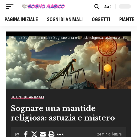
Aa
Font
Resizer
PAGINA INIZIALE
SOGNI DI ANIMALI
OGGETTI
PIANTE
Home
»
Sogni di animali
»
Sognare una mantide religiosa: astuzia e mistero
SOGNI DI ANIMALI
Sognare una mantide
religiosa: astuzia e mistero
24 min di lettura