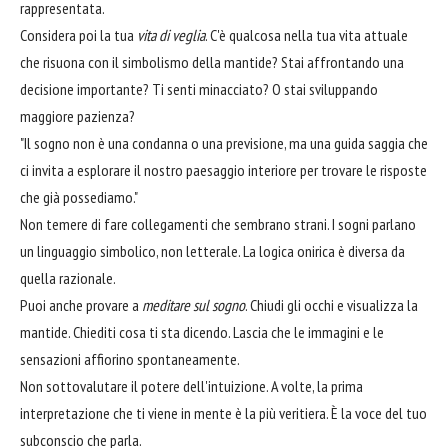
rappresentata.
Considera poi la tua
vita di veglia
. C'è qualcosa nella tua vita attuale
che risuona con il simbolismo della mantide? Stai affrontando una
decisione importante? Ti senti minacciato? O stai sviluppando
maggiore pazienza?
"Il sogno non è una condanna o una previsione, ma una guida saggia che
ci invita a esplorare il nostro paesaggio interiore per trovare le risposte
che già possediamo."
Non temere di fare collegamenti che sembrano strani. I sogni parlano
un linguaggio simbolico, non letterale. La logica onirica è diversa da
quella razionale.
Puoi anche provare a
meditare sul sogno
. Chiudi gli occhi e visualizza la
mantide. Chiediti cosa ti sta dicendo. Lascia che le immagini e le
sensazioni affiorino spontaneamente.
Non sottovalutare il potere dell'intuizione. A volte, la prima
interpretazione che ti viene in mente è la più veritiera. È la voce del tuo
subconscio che parla.