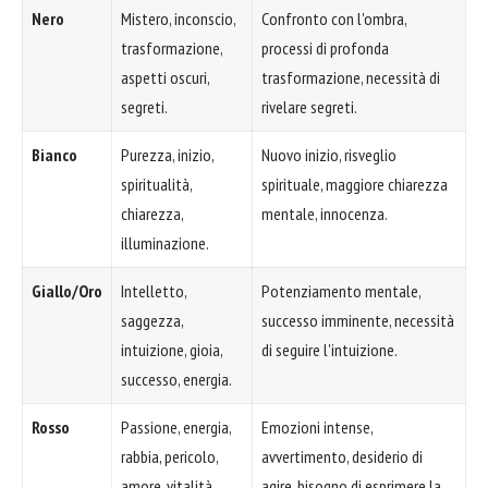
Nero
Mistero, inconscio,
Confronto con l'ombra,
trasformazione,
processi di profonda
aspetti oscuri,
trasformazione, necessità di
segreti.
rivelare segreti.
Bianco
Purezza, inizio,
Nuovo inizio, risveglio
spiritualità,
spirituale, maggiore chiarezza
chiarezza,
mentale, innocenza.
illuminazione.
Giallo/Oro
Intelletto,
Potenziamento mentale,
saggezza,
successo imminente, necessità
intuizione, gioia,
di seguire l'intuizione.
successo, energia.
Rosso
Passione, energia,
Emozioni intense,
rabbia, pericolo,
avvertimento, desiderio di
amore, vitalità.
agire, bisogno di esprimere la