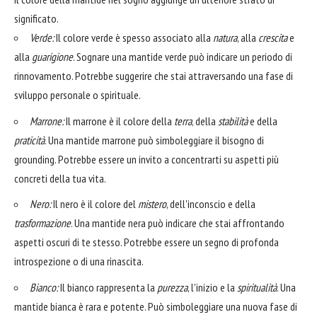
significato.
Verde:
Il colore verde è spesso associato alla
natura
, alla
crescita
e
alla
guarigione
. Sognare una mantide verde può indicare un periodo di
rinnovamento. Potrebbe suggerire che stai attraversando una fase di
sviluppo personale o spirituale.
Marrone:
Il marrone è il colore della
terra
, della
stabilità
e della
praticità
. Una mantide marrone può simboleggiare il bisogno di
grounding. Potrebbe essere un invito a concentrarti su aspetti più
concreti della tua vita.
Nero:
Il nero è il colore del
mistero
, dell'inconscio e della
trasformazione
. Una mantide nera può indicare che stai affrontando
aspetti oscuri di te stesso. Potrebbe essere un segno di profonda
introspezione o di una rinascita.
Bianco:
Il bianco rappresenta la
purezza
, l'inizio e la
spiritualità
. Una
mantide bianca è rara e potente. Può simboleggiare una nuova fase di