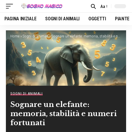
Aa
Font
Resizer
PAGINA INIZIALE
SOGNI DI ANIMALI
OGGETTI
PIANTE
Home
»
Sogni di animali
»
Sognare un elefante: memoria, stabilità e numeri fortunati
SOGNI DI ANIMALI
Sognare un elefante:
memoria, stabilità e numeri
fortunati