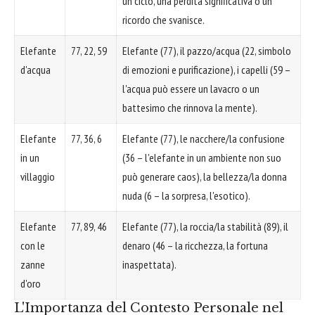
un ciclo, una perdita significativa o un
ricordo che svanisce.
Elefante
77, 22, 59
Elefante (77), il pazzo/acqua (22, simbolo
d'acqua
di emozioni e purificazione), i capelli (59 –
l'acqua può essere un lavacro o un
battesimo che rinnova la mente).
Elefante
77, 36, 6
Elefante (77), le nacchere/la confusione
in un
(36 – l'elefante in un ambiente non suo
villaggio
può generare caos), la bellezza/la donna
nuda (6 – la sorpresa, l'esotico).
Elefante
77, 89, 46
Elefante (77), la roccia/la stabilità (89), il
con le
denaro (46 – la ricchezza, la fortuna
zanne
inaspettata).
d'oro
L'Importanza del Contesto Personale nel