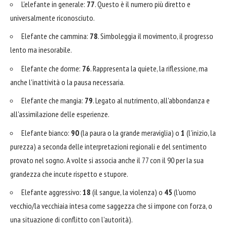
L'elefante in generale:
77
. Questo è il numero più diretto e
universalmente riconosciuto.
Elefante che cammina:
78
. Simboleggia il movimento, il progresso
lento ma inesorabile.
Elefante che dorme:
76
. Rappresenta la quiete, la riflessione, ma
anche l'inattività o la pausa necessaria.
Elefante che mangia:
79
. Legato al nutrimento, all'abbondanza e
all'assimilazione delle esperienze.
Elefante bianco:
90
(la paura o la grande meraviglia) o
1
(l'inizio, la
purezza) a seconda delle interpretazioni regionali e del sentimento
provato nel sogno. A volte si associa anche il 77 con il 90 per la sua
grandezza che incute rispetto e stupore.
Elefante aggressivo:
18
(il sangue, la violenza) o
45
(l'uomo
vecchio/la vecchiaia intesa come saggezza che si impone con forza, o
una situazione di conflitto con l'autorità).