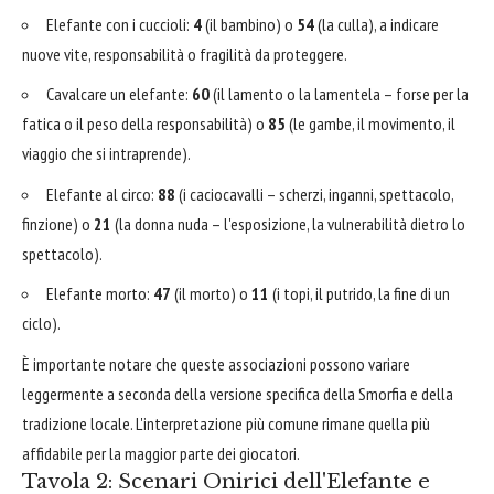
Elefante con i cuccioli:
4
(il bambino) o
54
(la culla), a indicare
nuove vite, responsabilità o fragilità da proteggere.
Cavalcare un elefante:
60
(il lamento o la lamentela – forse per la
fatica o il peso della responsabilità) o
85
(le gambe, il movimento, il
viaggio che si intraprende).
Elefante al circo:
88
(i caciocavalli – scherzi, inganni, spettacolo,
finzione) o
21
(la donna nuda – l'esposizione, la vulnerabilità dietro lo
spettacolo).
Elefante morto:
47
(il morto) o
11
(i topi, il putrido, la fine di un
ciclo).
È importante notare che queste associazioni possono variare
leggermente a seconda della versione specifica della Smorfia e della
tradizione locale. L'interpretazione più comune rimane quella più
affidabile per la maggior parte dei giocatori.
Tavola 2: Scenari Onirici dell'Elefante e