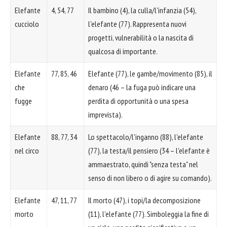
Elefante
4, 54, 77
Il bambino (4), la culla/l'infanzia (54),
cucciolo
l'elefante (77). Rappresenta nuovi
progetti, vulnerabilità o la nascita di
qualcosa di importante.
Elefante
77, 85, 46
Elefante (77), le gambe/movimento (85), il
che
denaro (46 – la fuga può indicare una
fugge
perdita di opportunità o una spesa
imprevista).
Elefante
88, 77, 34
Lo spettacolo/l'inganno (88), l'elefante
nel circo
(77), la testa/il pensiero (34 – l'elefante è
ammaestrato, quindi "senza testa" nel
senso di non libero o di agire su comando).
Elefante
47, 11, 77
Il morto (47), i topi/la decomposizione
morto
(11), l'elefante (77). Simboleggia la fine di