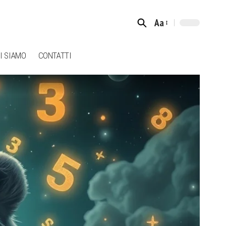
Aa
Font
Resizer
I SIAMO
CONTATTI