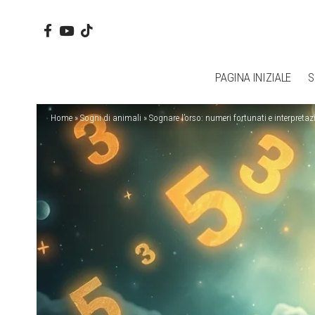
PAGINA INIZIALE
S
Home
»
Sogni di animali
»
Sognare l’orso: numeri fortunati e interpretaz