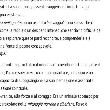
zato. La sua natura possente suggerisce l'importanza di
pria esistenza.
a dell'ignoto
o di un aspetto "selvaggio" di noi stessi che ci
ome la rabbia o un desiderio intenso, che sentiamo difficile da
ito a esplorare queste parti recondite, a comprenderle e a
 una fonte di potere consapevole.
gie
re e mitologie in tutto il mondo, arricchendone ulteriormente il
ane
, l'orso è spesso visto come un guaritore, un saggio e un
a capacità di autoguarigione. La sua ibernazione è associata
mazione spirituale.
sovranità, alla forza e al coraggio. Era un animale totemico per
 particolare nelle
mitologie norrene e siberiane
, l'orso è