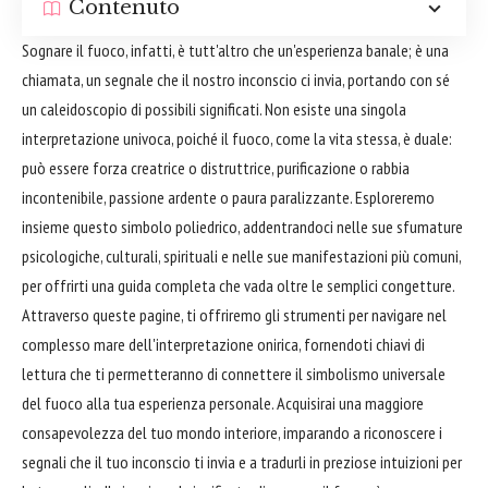
Contenuto
Sognare il fuoco, infatti, è tutt'altro che un'esperienza banale; è una
chiamata, un segnale che il nostro inconscio ci invia, portando con sé
un caleidoscopio di possibili significati. Non esiste una singola
interpretazione univoca, poiché il fuoco, come la vita stessa, è duale:
può essere forza creatrice o distruttrice, purificazione o rabbia
incontenibile, passione ardente o paura paralizzante. Esploreremo
insieme questo simbolo poliedrico, addentrandoci nelle sue sfumature
psicologiche, culturali, spirituali e nelle sue manifestazioni più comuni,
per offrirti una guida completa che vada oltre le semplici congetture.
Attraverso queste pagine, ti offriremo gli strumenti per navigare nel
complesso mare dell'interpretazione onirica, fornendoti chiavi di
lettura che ti permetteranno di connettere il simbolismo universale
del fuoco alla tua esperienza personale. Acquisirai una maggiore
consapevolezza del tuo mondo interiore, imparando a riconoscere i
segnali che il tuo inconscio ti invia e a tradurli in preziose intuizioni per