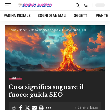
Aa
Font
Resizer
PAGINA INIZIALE
SOGNI DI ANIMALI
OGGETTI
PIANTE
Home
»
Oggetti
»
Cosa significa sognare il fuoco: guida SEO
OGGETTI
Cosa significa sognare il
fuoco: guida SEO
33 min di lettura