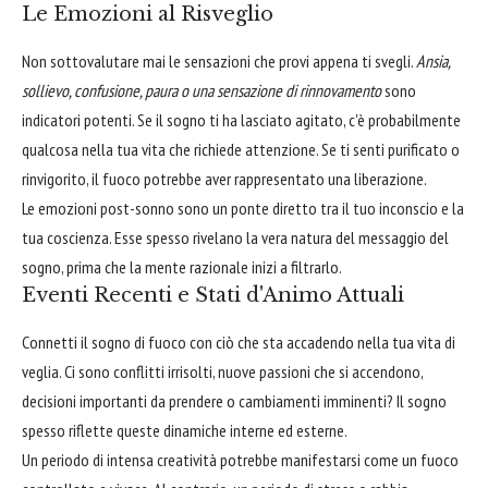
Le Emozioni al Risveglio
Non sottovalutare mai le sensazioni che provi appena ti svegli.
Ansia,
sollievo, confusione, paura o una sensazione di rinnovamento
sono
indicatori potenti. Se il sogno ti ha lasciato agitato, c'è probabilmente
qualcosa nella tua vita che richiede attenzione. Se ti senti purificato o
rinvigorito, il fuoco potrebbe aver rappresentato una liberazione.
Le emozioni post-sonno sono un ponte diretto tra il tuo inconscio e la
tua coscienza. Esse spesso rivelano la vera natura del messaggio del
sogno, prima che la mente razionale inizi a filtrarlo.
Eventi Recenti e Stati d'Animo Attuali
Connetti il sogno di fuoco con ciò che sta accadendo nella tua vita di
veglia. Ci sono conflitti irrisolti, nuove passioni che si accendono,
decisioni importanti da prendere o cambiamenti imminenti? Il sogno
spesso riflette queste dinamiche interne ed esterne.
Un periodo di intensa creatività potrebbe manifestarsi come un fuoco