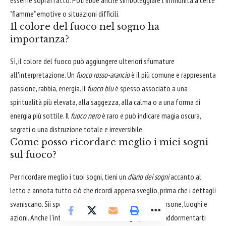
esserne sopraffatto. Potrebbe anche simboleggiare l'immunità a certe
"fiamme" emotive o situazioni difficili.
Il colore del fuoco nel sogno ha
importanza?
Sì, il colore del fuoco può aggiungere ulteriori sfumature
all'interpretazione. Un
fuoco rosso-arancio
è il più comune e rappresenta
passione, rabbia, energia. Il
fuoco blu
è spesso associato a una
spiritualità più elevata, alla saggezza, alla calma o a una forma di
energia più sottile. Il
fuoco nero
è raro e può indicare magia oscura,
segreti o una distruzione totale e irreversibile.
Come posso ricordare meglio i miei sogni
sul fuoco?
Per ricordare meglio i tuoi sogni, tieni un
diario dei sogni
accanto al
letto e annota tutto ciò che ricordi appena sveglio, prima che i dettagli
svaniscano. Sii specifico riguardo a colori, emozioni, persone, luoghi e
azioni. Anche l'intenzione di ricordare i sogni prima di addormentarti