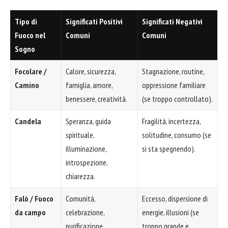
Tipo di
Significati Positivi
Significati Negativi
Fuoco nel
Comuni
Comuni
Sogno
Focolare /
Calore, sicurezza,
Stagnazione, routine,
Camino
famiglia, amore,
oppressione familiare
benessere, creatività.
(se troppo controllato).
Candela
Speranza, guida
Fragilità, incertezza,
spirituale,
solitudine, consumo (se
illuminazione,
si sta spegnendo).
introspezione,
chiarezza.
Falò / Fuoco
Comunità,
Eccesso, dispersione di
da campo
celebrazione,
energie, illusioni (se
purificazione,
troppo grande e