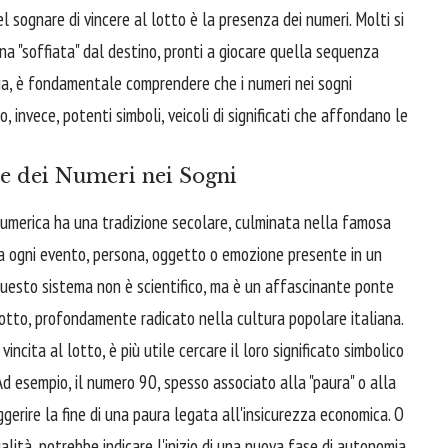
l sognare di vincere al lotto è la presenza dei numeri. Molti si
na "soffiata" dal destino, pronti a giocare quella sequenza
via, è fondamentale comprendere che i numeri nei sogni
 invece, potenti simboli, veicoli di significati che affondano le
le dei Numeri nei Sogni
e numerica ha una tradizione secolare, culminata nella famosa
ocia ogni evento, persona, oggetto o emozione presente in un
 Questo sistema non è scientifico, ma è un affascinante ponte
 lotto, profondamente radicato nella cultura popolare italiana.
cita al lotto, è più utile cercare il loro significato simbolico
Ad esempio, il numero 90, spesso associato alla "paura" o alla
ggerire la fine di una paura legata all'insicurezza economica. O
ualità, potrebbe indicare l'inizio di una nuova fase di autonomia.