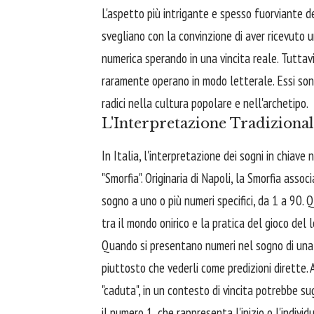
L'aspetto più intrigante e spesso fuorviante de
svegliano con la convinzione di aver ricevuto u
numerica sperando in una vincita reale. Tutta
raramente operano in modo letterale. Essi sono,
radici nella cultura popolare e nell'archetipo.
L'Interpretazione Tradiziona
In Italia, l'interpretazione dei sogni in chiav
"Smorfia". Originaria di Napoli, la Smorfia ass
sogno a uno o più numeri specifici, da 1 a 90.
tra il mondo onirico e la pratica del gioco del
Quando si presentano numeri nel sogno di una vin
piuttosto che vederli come predizioni dirette. 
"caduta", in un contesto di vincita potrebbe su
il numero 1, che rappresenta l'inizio o l'individ