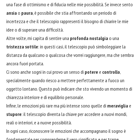
una fase di ottimismo e di fiducia nelle mie possibilità. Se invece sento
ansia
o
paura
, è possibile che stia affrontando un periodo di
incertezza e che il telescopio rappresenti il bisogno di chiarire le mie
idee o di superare una difficoltà.
Altre volte, mi capita di sentire una
profonda nostalgia
o una
tristezza sottile
: in questi casi, il telescopio può simboleggiare la
distanza da qualcuno o qualcosa che vorrei raggiungere, ma che sembra
ancora fuori portata.
Ci sono anche sogni in cui provo un senso di
potere
e
controllo
,
specialmente quando riesco a mettere perfettamente a fuoco un
oggetto lontano. Questo può indicare che sto vivendo un momento di
chiarezza interiore e di equilibrio personale.
Infine, le emozioni più rare ma più intense sono quelle di
meraviglia
e
stupore
: il telescopio diventa la chiave per accedere a nuovi mondi,
reali o interiori, e a nuove possibilità.
In ogni caso, riconoscere le emozioni che accompagnano il sogno è
fondamentale per comprenderne il vero significato e per trarne