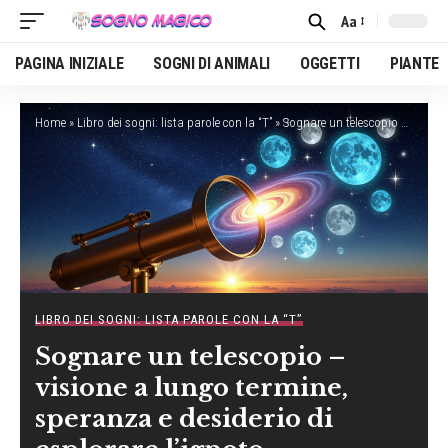
Aa
Font
Resizer
PAGINA INIZIALE
SOGNI DI ANIMALI
OGGETTI
PIANTE
Home
»
Libro dei sogni: lista parole con la “T”
»
Sognare un telescopio – visione a lungo termine, speranza e desiderio di esplorare l’ignoto
LIBRO DEI SOGNI: LISTA PAROLE CON LA “T”
Sognare un telescopio –
visione a lungo termine,
speranza e desiderio di