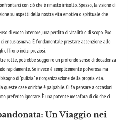
onfrontarci con ciò che è rimasto irrisolto. Spesso, la visione di
ione su aspetti della nostra vita emotiva o spirituale che
enso di vuoto interiore, una perdita di vitalità o di scopo. Può
o ci entusiasmava. È fondamentale prestare attenzione allo
 offrono indizi preziosi.
estre rotte, potrebbe suggerire un profondo senso di decadenza
rando rapidamente. Se invece è semplicemente polverosa ma
isogno di "pulizia" e riorganizzazione della propria vita.
a queste case oniriche è palpabile. Ci fa pensare a occasioni
amo preferito ignorare. È una potente metafora di ciò che ci
bandonata: Un Viaggio nei