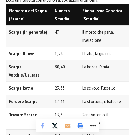
Elemento del Sogno
Numero
Simbolismo Generico
(Scarpe)
Smorfia
(Smorfia)
Scarpe (in generale)
47
Il morto che parla,
rivelazione
Scarpe Nuove
1, 24
L'Italia, la guardia
Scarpe
80, 40
La bocca, l'ernia
Vecchie/Usurate
Scarpe Rotte
23, 35
Lo scivolo, l'uccello
Perdere Scarpe
17, 43
La sfortuna, il balcone
Trovare Scarpe
13, 6
Sant'Antonio, il
pipistrello