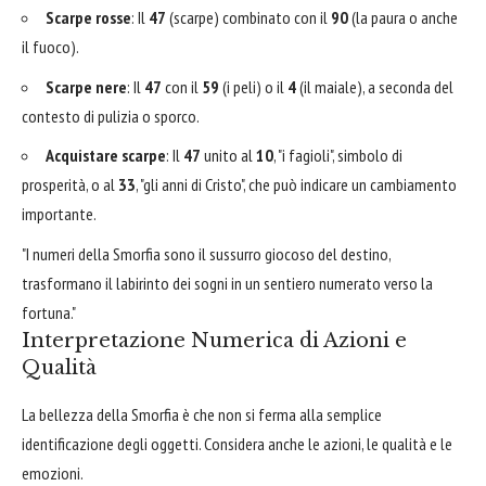
Scarpe rosse
: Il
47
(scarpe) combinato con il
90
(la paura o anche
il fuoco).
Scarpe nere
: Il
47
con il
59
(i peli) o il
4
(il maiale), a seconda del
contesto di pulizia o sporco.
Acquistare scarpe
: Il
47
unito al
10
, "i fagioli", simbolo di
prosperità, o al
33
, "gli anni di Cristo", che può indicare un cambiamento
importante.
"I numeri della Smorfia sono il sussurro giocoso del destino,
trasformano il labirinto dei sogni in un sentiero numerato verso la
fortuna."
Interpretazione Numerica di Azioni e
Qualità
La bellezza della Smorfia è che non si ferma alla semplice
identificazione degli oggetti. Considera anche le azioni, le qualità e le
emozioni.