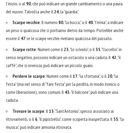
l'inizio, o al
90
, che può indicare un grande cambiamento o una paura
del nuovo. Talvolta anche il
24
, la "guardia".
Scarpe vecchie
: Il numero
80
, "la bocca", o il
40
, "l'ernia", a indicare
un peso o qualcosa che ci portiamo dietro da tempo. Potrebbe anche
essere il
47
se le scarpe vecchie rivelano qualcosa del passato.
Scarpe rotte
: Numeri come il
23
, "lo scivolo", o il
35
, "l'uccello", in
senso negativo, possono indicare un ostacolo o una caduta. Il
42
, "il
caffè", che si rovescia, può indicare un piccolo guaio.
Perdere le scarpe
: Numeri come il
17
, "la sfortuna", o il
20
, "la
festa" (ma nel senso di "fare festa" per la perdita, in modo ironico o
come liberazione), sono comuni. Il
43
, "il balcone", può indicare una
caduta.
Trovare le scarpe
: Il
13
, "Sant'Antonio", spesso associato ai
ritrovamenti, o il
6
, "il pipistrello", come scoperta inaspettata. Il
55
, "la
musica", può indicare armonia ritrovata.