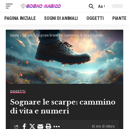
Aa
Font
Resizer
PAGINA INIZIALE
SOGNI DI ANIMALI
OGGETTI
PIANTE
Home
»
Oggetti
»
Sognare le scarpe: cammino di vita e numeri
OGGETTI
Sognare le scarpe: cammino
di vita e numeri
42 min di lettura