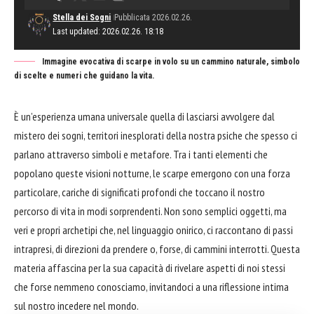
Stella dei Sogni
Pubblicata 2026.02.26.
Last updated: 2026.02.26. 18:18
Immagine evocativa di scarpe in volo su un cammino naturale, simbolo
di scelte e numeri che guidano la vita.
È un’esperienza umana universale quella di lasciarsi avvolgere dal
mistero dei sogni, territori inesplorati della nostra psiche che spesso ci
parlano attraverso simboli e metafore. Tra i tanti elementi che
popolano queste visioni notturne, le scarpe emergono con una forza
particolare, cariche di significati profondi che toccano il nostro
percorso di vita in modi sorprendenti. Non sono semplici oggetti, ma
veri e propri archetipi che, nel linguaggio onirico, ci raccontano di passi
intrapresi, di direzioni da prendere o, forse, di cammini interrotti. Questa
materia affascina per la sua capacità di rivelare aspetti di noi stessi
che forse nemmeno conosciamo, invitandoci a una riflessione intima
sul nostro incedere nel mondo.