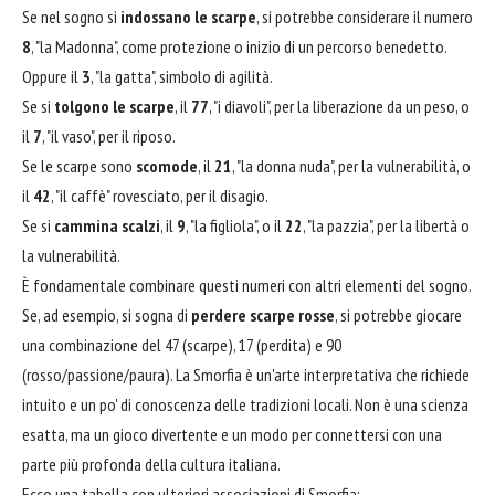
Se nel sogno si
indossano le scarpe
, si potrebbe considerare il numero
8
, "la Madonna", come protezione o inizio di un percorso benedetto.
Oppure il
3
, "la gatta", simbolo di agilità.
Se si
tolgono le scarpe
, il
77
, "i diavoli", per la liberazione da un peso, o
il
7
, "il vaso", per il riposo.
Se le scarpe sono
scomode
, il
21
, "la donna nuda", per la vulnerabilità, o
il
42
, "il caffè" rovesciato, per il disagio.
Se si
cammina scalzi
, il
9
, "la figliola", o il
22
, "la pazzia", per la libertà o
la vulnerabilità.
È fondamentale combinare questi numeri con altri elementi del sogno.
Se, ad esempio, si sogna di
perdere scarpe rosse
, si potrebbe giocare
una combinazione del 47 (scarpe), 17 (perdita) e 90
(rosso/passione/paura). La Smorfia è un'arte interpretativa che richiede
intuito e un po' di conoscenza delle tradizioni locali. Non è una scienza
esatta, ma un gioco divertente e un modo per connettersi con una
parte più profonda della cultura italiana.
Ecco una tabella con ulteriori associazioni di Smorfia: