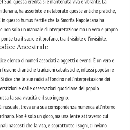
el Sud, questa eredità si è mantenuta viva e vibrante. La
millenaria, ha assorbito e rielaborato queste antiche pratiche,
. È in questo humus fertile che la Smorfia Napoletana ha
ndo non solo un manuale di interpretazione ma un vero e proprio
nte tra il sacro e il profano, tra il visibile e l'invisibile.
odice Ancestrale
ce elenco di numeri associati a oggetti o eventi. È un vero e
 fusione di antiche tradizioni cabalistiche, influssi popolari e
 dice che le sue radici affondino nell'interpretazione dei
uperstizioni e dalle osservazioni quotidiane del popolo
tta la sua vivacità e il suo ingegno.
ù inusuale, trova una sua corrispondenza numerica all'interno
ordinario. Non è solo un gioco, ma una lente attraverso cui
ali nascosti che la vita, e soprattutto i sogni, ci inviano.