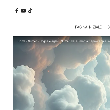
PAGINA INIZIALE
S
Home
»
Numeri
»
Sognare agenti: Numeri della Smorfia Napoletana e Lo