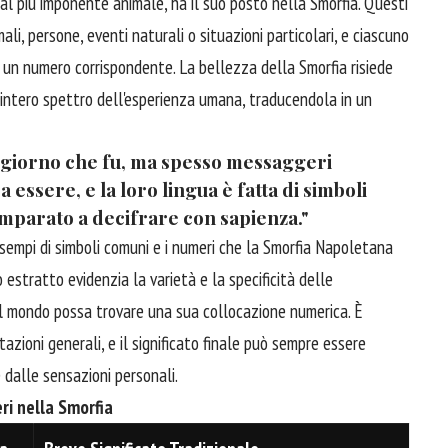
 al più imponente animale, ha il suo posto nella Smorfia. Questi
li, persone, eventi naturali o situazioni particolari, e ciascuno
 di un numero corrispondente. La bellezza della Smorfia risiede
l'intero spettro dell'esperienza umana, traducendola in un
l giorno che fu, ma spesso messaggeri
a essere, e la loro lingua è fatta di simboli
imparato a decifrare con sapienza."
 esempi di simboli comuni e i numeri che la Smorfia Napoletana
estratto evidenzia la varietà e la specificità delle
l mondo possa trovare una sua collocazione numerica. È
zioni generali, e il significato finale può sempre essere
 dalle sensazioni personali.
ri nella Smorfia