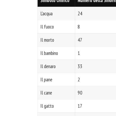
Simbolo Onirico
Numero della Smorfi
L'acqua
24
Il fuoco
8
Il morto
47
Il bambino
1
Il denaro
33
Il pane
2
Il cane
90
Il gatto
17