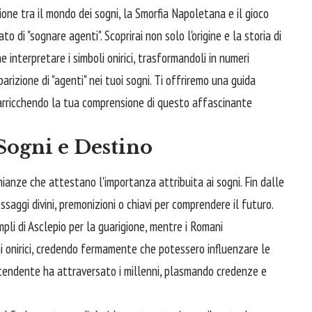
ne tra il mondo dei sogni, la Smorfia Napoletana e il gioco
to di "sognare agenti". Scoprirai non solo l'origine e la storia di
interpretare i simboli onirici, trasformandoli in numeri
pparizione di "agenti" nei tuoi sogni. Ti offriremo una guida
 arricchendo la tua comprensione di questo affascinante
Sogni e Destino
nianze che attestano l'importanza attribuita ai sogni. Fin dalle
essaggi divini, premonizioni o chiavi per comprendere il futuro.
templi di Asclepio per la guarigione, mentre i Romani
ni onirici, credendo fermamente che potessero influenzare le
ascendente ha attraversato i millenni, plasmando credenze e