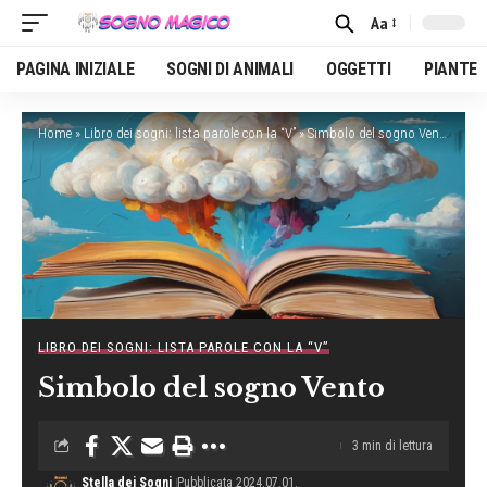
Aa
Font
Resizer
PAGINA INIZIALE
SOGNI DI ANIMALI
OGGETTI
PIANTE
Home
»
Libro dei sogni: lista parole con la “V”
»
Simbolo del sogno Vento
LIBRO DEI SOGNI: LISTA PAROLE CON LA “V”
Simbolo del sogno Vento
3 min di lettura
Stella dei Sogni
Pubblicata 2024.07.01.