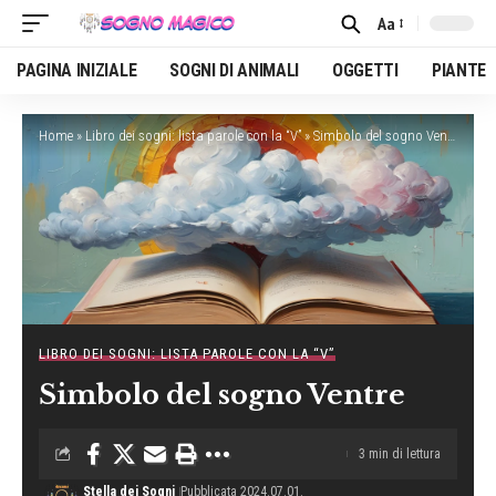
Aa
Font
Resizer
PAGINA INIZIALE
SOGNI DI ANIMALI
OGGETTI
PIANTE
Home
»
Libro dei sogni: lista parole con la “V”
»
Simbolo del sogno Ventre
LIBRO DEI SOGNI: LISTA PAROLE CON LA “V”
Simbolo del sogno Ventre
3 min di lettura
Stella dei Sogni
Pubblicata 2024.07.01.