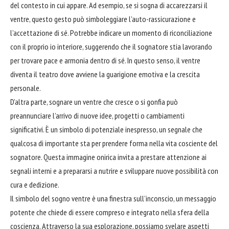
del contesto in cui appare. Ad esempio, se si sogna di accarezzarsi il
ventre, questo gesto può simboleggiare l’auto-rassicurazione e
l’accettazione di sé. Potrebbe indicare un momento di riconciliazione
con il proprio io interiore, suggerendo che il sognatore stia lavorando
per trovare pace e armonia dentro di sé. In questo senso, il ventre
diventa il teatro dove avviene la
guarigione
emotiva e la crescita
personale.
D’altra parte, sognare un ventre che cresce o si gonfia può
preannunciare l’arrivo di nuove idee, progetti o cambiamenti
significativi. È un simbolo di potenziale inespresso, un segnale che
qualcosa di importante sta per prendere forma nella vita cosciente del
sognatore. Questa immagine onirica invita a prestare attenzione ai
segnali interni e a prepararsi a nutrire e sviluppare nuove possibilità con
cura e dedizione.
Il simbolo del sogno ventre è una
finestra
sull’inconscio, un messaggio
potente che chiede di essere compreso e integrato nella sfera della
coscienza. Attraverso la sua esplorazione, possiamo svelare aspetti