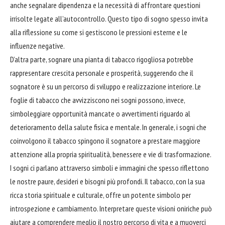
anche segnalare dipendenza e la necessità di
affrontare
questioni
irrisolte legate all’autocontrollo. Questo tipo di sogno spesso invita
alla riflessione su come si gestiscono le pressioni esterne e le
influenze negative.
D’altra parte, sognare una pianta di tabacco rigogliosa potrebbe
rappresentare crescita personale e prosperità, suggerendo che il
sognatore è su un percorso di sviluppo e realizzazione interiore. Le
foglie
di tabacco che avvizziscono nei sogni possono, invece,
simboleggiare opportunità mancate o avvertimenti riguardo al
deterioramento della salute fisica e mentale. In generale, i sogni che
coinvolgono il tabacco spingono il sognatore a prestare maggiore
attenzione alla propria spiritualità, benessere e vie di trasformazione.
I sogni ci parlano attraverso simboli e immagini che spesso riflettono
le nostre paure, desideri e bisogni più profondi. Il tabacco, con la sua
ricca storia spirituale e culturale, offre un potente simbolo per
introspezione e cambiamento. Interpretare queste visioni oniriche può
aiutare a comprendere meglio il nostro percorso di vita e a muoverci