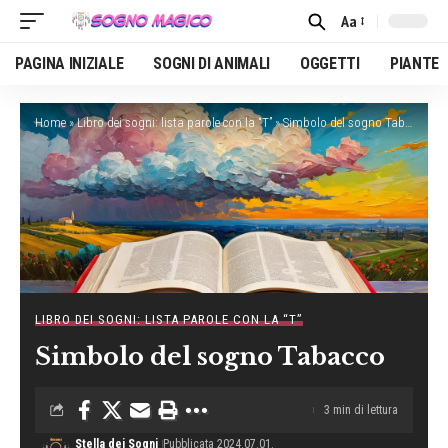
Aa
Font
Resizer
PAGINA INIZIALE
SOGNI DI ANIMALI
OGGETTI
PIANTE
Home
»
Libro dei sogni: lista parole con la “T”
»
Simbolo del sogno Tabacco
LIBRO DEI SOGNI: LISTA PAROLE CON LA “T”
Simbolo del sogno Tabacco
3 min di lettura
Stella dei Sogni
Pubblicata 2024.07.01.