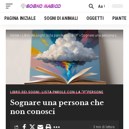
Aa
Font
Resizer
PAGINA INIZIALE
SOGNI DI ANIMALI
OGGETTI
PIANTE
Home
»
Libro dei sogni: lista parole con la “P”
»
Sognare una persona che non conosci
LIBRO DEI SOGNI: LISTA PAROLE CON LA “P”
PERSONE
Sognare una persona che
non conosci
3 min di lettura