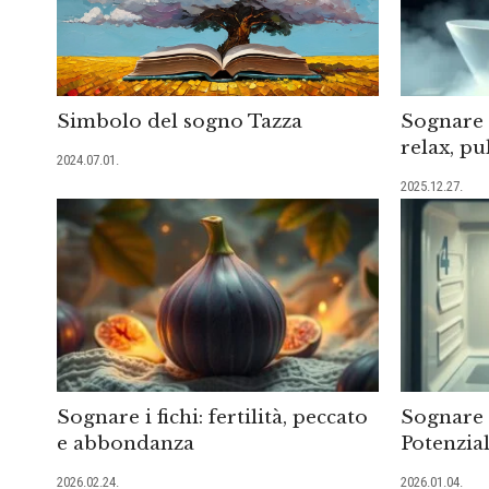
Simbolo del sogno Tazza
Sognare 
relax, pu
2024.07.01.
2025.12.27.
Sognare i fichi: fertilità, peccato
Sognare 
e abbondanza
Potenzial
2026.02.24.
2026.01.04.