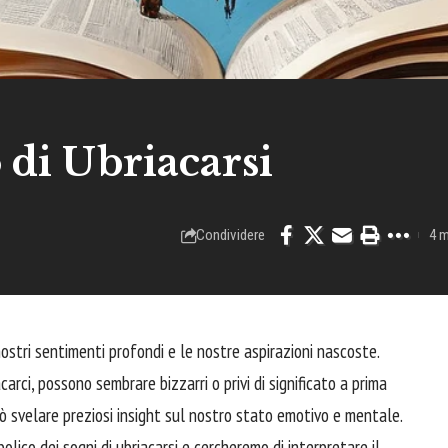
 di Ubriacarsi
Condividere
4 m
 nostri sentimenti profondi e le nostre aspirazioni nascoste.
carci, possono sembrare bizzarri o privi di significato a prima
uò svelare preziosi insight sul nostro stato emotivo e mentale.
olico dei sogni di ubriacarsi e cercheremo di interpretare il