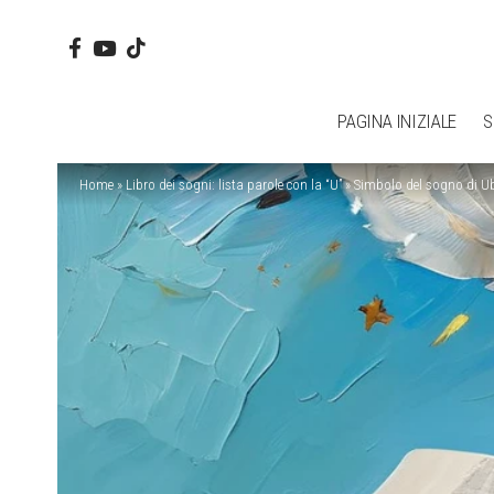
PAGINA INIZIALE
S
Home
»
Libro dei sogni: lista parole con la “U”
»
Simbolo del sogno di Ub