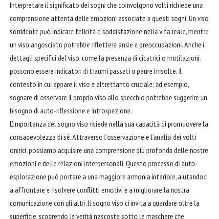
Interpretare il significato dei sogni che coinvolgono volti richiede una
comprensione attenta delle emozioni associate a questi sogni. Un viso
sorridente può indicare felicità e soddisfazione nella vita reale, mentre
un viso angosciato potrebbe riflettere ansie e preoccupazioni. Anche i
dettagli specifici del viso, come la presenza di
cicatrici
o mutilazioni,
possono essere indicatori di traumi passati o paure irrisolte. Il
contesto in cui appare il viso è altrettanto cruciale; ad esempio,
sognare di osservare il proprio viso allo specchio potrebbe suggerire un
bisogno
di auto-riflessione e introspezione.
L’importanza del sogno viso risiede nella sua capacità di promuovere la
consapevolezza di sé. Attraverso l’osservazione e l’analisi dei volti
onirici, possiamo acquisire una comprensione più profonda delle nostre
emozioni e delle relazioni interpersonali. Questo processo di auto-
esplorazione può portare a una maggiore armonia interiore, aiutandoci
a
affrontare
e risolvere conflitti emotivi e a migliorare la nostra
comunicazione con gli altri. Il sogno viso ci invita a guardare oltre la
superficie, scoprendo le verità nascoste sotto le maschere che