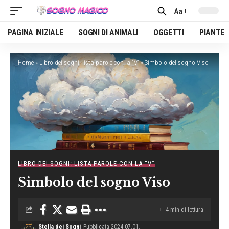
Aa
Font
Resizer
PAGINA INIZIALE
SOGNI DI ANIMALI
OGGETTI
PIANTE
Home
»
Libro dei sogni: lista parole con la “V”
»
Simbolo del sogno Viso
LIBRO DEI SOGNI: LISTA PAROLE CON LA “V”
Simbolo del sogno Viso
4 min di lettura
Stella dei Sogni
Pubblicata 2024.07.01.