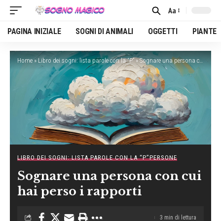
Aa
Font
Resizer
PAGINA INIZIALE
SOGNI DI ANIMALI
OGGETTI
PIANTE
Home
»
Libro dei sogni: lista parole con la “P”
»
Sognare una persona con cui hai perso i rapporti
LIBRO DEI SOGNI: LISTA PAROLE CON LA “P”
PERSONE
Sognare una persona con cui
hai perso i rapporti
3 min di lettura