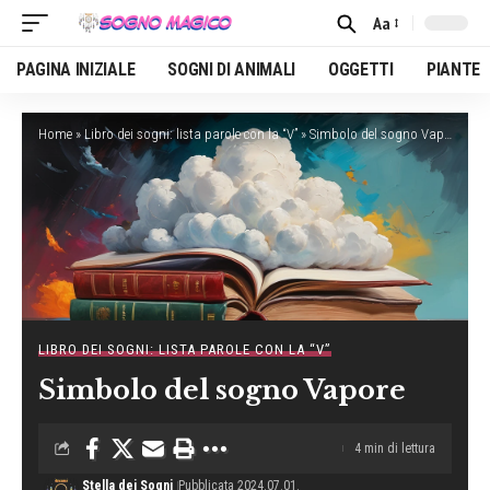
Aa
Font
Resizer
PAGINA INIZIALE
SOGNI DI ANIMALI
OGGETTI
PIANTE
Home
»
Libro dei sogni: lista parole con la “V”
»
Simbolo del sogno Vapore
LIBRO DEI SOGNI: LISTA PAROLE CON LA “V”
Simbolo del sogno Vapore
4 min di lettura
Stella dei Sogni
Pubblicata 2024.07.01.