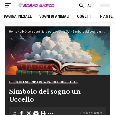
Aa
Font
Resizer
PAGINA INIZIALE
SOGNI DI ANIMALI
OGGETTI
PIANTE
Home
»
Libro dei sogni: lista parole con la “U”
»
Simbolo del sogno un Uccello
LIBRO DEI SOGNI: LISTA PAROLE CON LA “U”
Simbolo del sogno un
Uccello
3 min di lettura