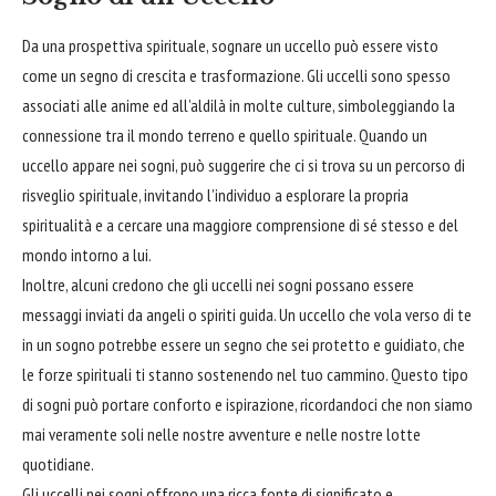
Da una prospettiva spirituale, sognare un uccello può essere visto
come un segno di crescita e trasformazione. Gli uccelli sono spesso
associati alle anime ed all’aldilà in molte culture, simboleggiando la
connessione tra il mondo terreno e quello spirituale. Quando un
uccello appare nei sogni, può suggerire che ci si trova su un percorso di
risveglio spirituale, invitando l’individuo a esplorare la propria
spiritualità e a
cercare
una maggiore comprensione di sé stesso e del
mondo intorno a lui.
Inoltre, alcuni credono che gli uccelli nei sogni possano essere
messaggi inviati da angeli o spiriti guida. Un uccello che vola verso di te
in un sogno potrebbe essere un segno che sei protetto e guidiato, che
le forze spirituali ti stanno sostenendo nel tuo cammino. Questo tipo
di sogni può portare conforto e ispirazione, ricordandoci che non siamo
mai veramente soli nelle nostre avventure e nelle nostre lotte
quotidiane.
Gli uccelli nei sogni offrono una ricca fonte di significato e