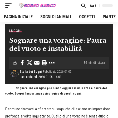
Aa
Font
Resizer
PAGINA INIZIALE
SOGNI DI ANIMALI
OGGETTI
PIANTE
LUOGHI
Home
»
Luoghi
»
Sognare una voragine: Paura del vuoto e instabilità
Sognare una voragine: Paura
del vuoto e instabilità
36 min di lettura
Stella dei Sogni
Pubblicata 2026.01.05.
Last updated: 2026.01.05. 16:03
Sognare una voragine può simboleggiare insicurezza e paura del
vuoto. Scopri l'importanza psicologica di questi sogni.
È comune ritrovarsi a riflettere su sogni che ci lasciano un'impressione
profonda, a volte inquietante. Quello di una voragine è senza dubbio