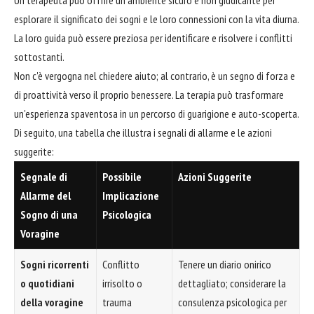
esplorare il significato dei sogni e le loro connessioni con la vita diurna.
La loro guida può essere preziosa per identificare e risolvere i conflitti
sottostanti.
Non c'è vergogna nel chiedere aiuto; al contrario, è un segno di forza e
di proattività verso il proprio benessere. La terapia può trasformare
un'esperienza spaventosa in un percorso di guarigione e auto-scoperta.
Di seguito, una tabella che illustra i segnali di allarme e le azioni
suggerite:
Segnale di
Possibile
Azioni Suggerite
Allarme del
Implicazione
Sogno di una
Psicologica
Voragine
Sogni ricorrenti
Conflitto
Tenere un diario onirico
o quotidiani
irrisolto o
dettagliato; considerare la
della voragine
trauma
consulenza psicologica per