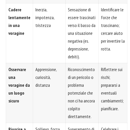
Cadere
Inerzia,
Sensazione di
Identificare le
lentamente
impotenza,
essere trascinati
forze che
in una
tristezza
verso il basso da
trascinano;
voragine
una situazione
cercare aiuto
negativa (es.
per invertire la
depressione,
rotta.
debiti).
Osservare
Apprensione,
Riconoscimento
Riflettere sui
una
curiosità,
di un pericolo o
rischi;
voragine da
distanza
problema
prepararsi a
un luogo
potenziale che
eventuali
sicuro
non ci ha ancora
cambiamenti;
colpito
pianificare.
direttamente.
Riuscire a
Sollievo, forza,
Superamento di
Celebrare i