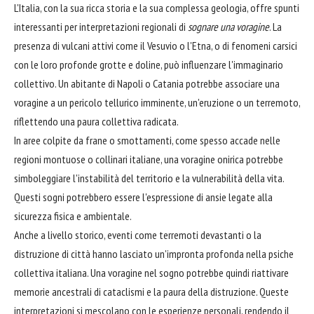
L'Italia, con la sua ricca storia e la sua complessa geologia, offre spunti
interessanti per interpretazioni regionali di
sognare una voragine
. La
presenza di vulcani attivi come il Vesuvio o l'Etna, o di fenomeni carsici
con le loro profonde grotte e doline, può influenzare l'immaginario
collettivo. Un abitante di Napoli o Catania potrebbe associare una
voragine a un pericolo tellurico imminente, un'eruzione o un terremoto,
riflettendo una paura collettiva radicata.
In aree colpite da frane o smottamenti, come spesso accade nelle
regioni montuose o collinari italiane, una voragine onirica potrebbe
simboleggiare l'instabilità del territorio e la vulnerabilità della vita.
Questi sogni potrebbero essere l'espressione di ansie legate alla
sicurezza fisica e ambientale.
Anche a livello storico, eventi come terremoti devastanti o la
distruzione di città hanno lasciato un'impronta profonda nella psiche
collettiva italiana. Una voragine nel sogno potrebbe quindi riattivare
memorie ancestrali di cataclismi e la paura della distruzione. Queste
interpretazioni si mescolano con le esperienze personali, rendendo il