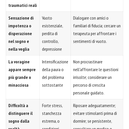
traumatici reali
Sensazione di
Vuoto
Dialogare con amici o
impotenza o
esistenziale,
familiari di fiducia; cercare un
disperazione
perdita di
terapeuta per affrontare i
nel sogno e
controllo,
sentimenti di vuoto.
nella veglia
depressione
La voragine
Intensificazione
Non procrastinare
appare sempre
della paura o
nell'affrontare le questioni
più grande o
del problema
irrisolte; considerare un
minacciosa
sottostante
percorso di crescita
personale guidato.
Difficoltà a
Forte stress,
Riposare adeguatamente;
distinguere il
stanchezza
evitare stimolanti prima di
sogno dalla
estrema, o
dormire; se persistente,
realtà
condizioni
consultare un medico o