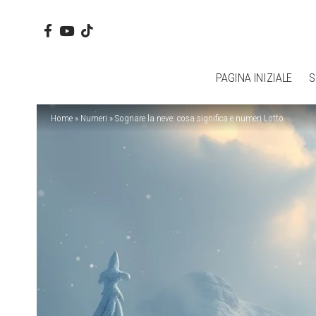
PAGINA INIZIALE
S
Home
»
Numeri
»
Sognare la neve: cosa significa e numeri Lotto