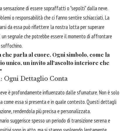
a sensazione di essere sopraffatti o "sepolti" dalla neve.
blemi o responsabilità che ci fanno sentire schiacciati. La
rarsi da essa può riflettere la nostra lotta per superare
. È un segnale che potrebbe essere il momento di affrontare
 soffochino.
a che parla al cuore. Ogni simbolo, come la
 unico, un invito all'ascolto interiore che
"
i: Ogni Dettaglio Conta
 neve è profondamente influenzato dalle sfumature. Non è solo
a come essa si presenta e in quale contesto. Questi dettagli
azione, rendendola più precisa e personalizzata.
ario suggerisce spesso un periodo di transizione serena e
ositivi sono in atto, ma si stanno svolgendo lentamente,