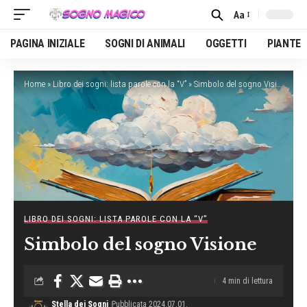
Aa
Font
Resizer
PAGINA INIZIALE
SOGNI DI ANIMALI
OGGETTI
PIANTE
Home
»
Libro dei sogni: lista parole con la “V”
»
Simbolo del sogno Visione
LIBRO DEI SOGNI: LISTA PAROLE CON LA “V”
Simbolo del sogno Visione
4 min di lettura
Stella dei Sogni
Pubblicata 2024.07.01.