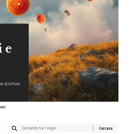
i e
in di lettura
oni.
Cercare: