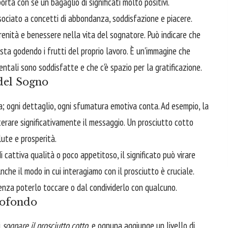
rta con sé un bagaglio di significati molto positivi.
ociato a concetti di abbondanza, soddisfazione e piacere.
renità e benessere nella vita del sognatore. Può indicare che
 sta godendo i frutti del proprio lavoro. È un'immagine che
tali sono soddisfatte e che c'è spazio per la gratificazione.
 del Sogno
a; ogni dettaglio, ogni sfumatura emotiva conta. Ad esempio, la
erare significativamente il messaggio. Un prosciutto cotto
lute e prosperità.
di cattiva qualità o poco appetitoso, il significato può virare
che il modo in cui interagiamo con il prosciutto è cruciale.
enza poterlo toccare o dal condividerlo con qualcuno.
rofondo
i
sognare il prosciutto cotto
, e ognuna aggiunge un livello di