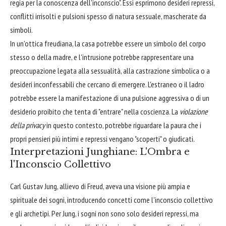
regia per la conoscenza dell'inconscio". Essi esprimono desideri repressi,
conflitti irrisolti e pulsioni spesso di natura sessuale, mascherate da
simboli.
In un'ottica freudiana, la casa potrebbe essere un simbolo del corpo
stesso o della madre, e l'intrusione potrebbe rappresentare una
preoccupazione legata alla sessualità, alla castrazione simbolica o a
desideri inconfessabili che cercano di emergere. L'estraneo o il ladro
potrebbe essere la manifestazione di una pulsione aggressiva o di un
desiderio proibito che tenta di "entrare" nella coscienza. La
violazione
della privacy
in questo contesto, potrebbe riguardare la paura che i
propri pensieri più intimi e repressi vengano "scoperti" o giudicati.
Interpretazioni Junghiane: L'Ombra e
l'Inconscio Collettivo
Carl Gustav Jung, allievo di Freud, aveva una visione più ampia e
spirituale dei sogni, introducendo concetti come l'inconscio collettivo
e gli archetipi. Per Jung, i sogni non sono solo desideri repressi, ma