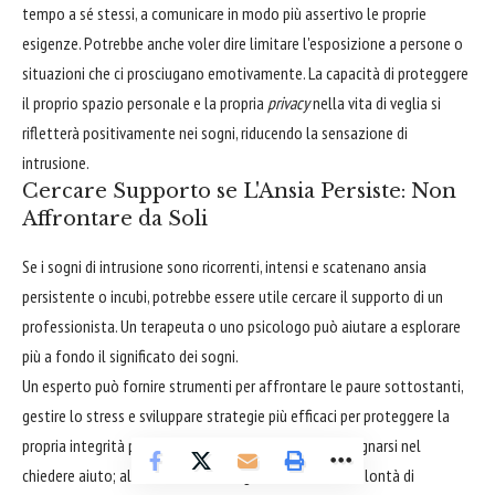
tempo a sé stessi, a comunicare in modo più assertivo le proprie
esigenze. Potrebbe anche voler dire limitare l'esposizione a persone o
situazioni che ci prosciugano emotivamente. La capacità di proteggere
il proprio spazio personale e la propria
privacy
nella vita di veglia si
rifletterà positivamente nei sogni, riducendo la sensazione di
intrusione.
Cercare Supporto se L'Ansia Persiste: Non
Affrontare da Soli
Se i sogni di intrusione sono ricorrenti, intensi e scatenano ansia
persistente o incubi, potrebbe essere utile cercare il supporto di un
professionista. Un terapeuta o uno psicologo può aiutare a esplorare
più a fondo il significato dei sogni.
Un esperto può fornire strumenti per affrontare le paure sottostanti,
gestire lo stress e sviluppare strategie più efficaci per proteggere la
propria integrità psicologica. Non c'è nulla di cui vergognarsi nel
chiedere aiuto; al contrario, è un segno di forza e di volontà di