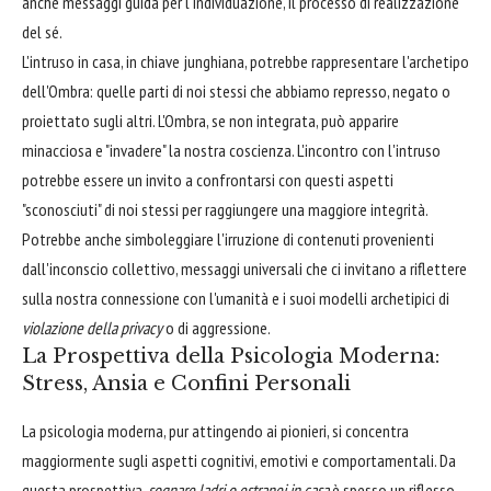
anche messaggi guida per l'individuazione, il processo di realizzazione
del sé.
L'intruso in casa, in chiave junghiana, potrebbe rappresentare l'archetipo
dell'Ombra: quelle parti di noi stessi che abbiamo represso, negato o
proiettato sugli altri. L'Ombra, se non integrata, può apparire
minacciosa e "invadere" la nostra coscienza. L'incontro con l'intruso
potrebbe essere un invito a confrontarsi con questi aspetti
"sconosciuti" di noi stessi per raggiungere una maggiore integrità.
Potrebbe anche simboleggiare l'irruzione di contenuti provenienti
dall'inconscio collettivo, messaggi universali che ci invitano a riflettere
sulla nostra connessione con l'umanità e i suoi modelli archetipici di
violazione della privacy
o di aggressione.
La Prospettiva della Psicologia Moderna:
Stress, Ansia e Confini Personali
La psicologia moderna, pur attingendo ai pionieri, si concentra
maggiormente sugli aspetti cognitivi, emotivi e comportamentali. Da
questa prospettiva,
sognare ladri o estranei in casa
è spesso un riflesso