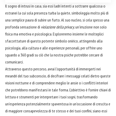
Il sogno di intrusi in casa, sia essi ladri intenti a sottrarre qualcosa o
estranei la cui sola presenza turba la quiete, simboleggia molto più di
una semplice paura di subire un furto. Al suo nucleo, si cela spesso una
profonda sensazione di
violazione della privacy
, un'irruzione non solo
fisica ma emotiva e psicologica. Esploreremo insieme le molteplici
sfaccettature di questo potente simbolo onirico, attingendo alla
psicologia, alla cultura e alle esperienze personali, per offrire uno
sguardo a 360 gradi su ciò che la nostra psiche potrebbe cercare di
comunicarci.
Attraverso questo percorso, avrai l'opportunità di immergerti nei
meandri del tuo subconscio, di decifrare i messaggi celati dietro queste
visioni notturne e di comprendere meglio le ansie o i conflitti interiori
che potrebbero manifestarsi in tale forma. L'obiettivo è fornire chiavi di
lettura e strumenti per interpretare i tuoi sogni, trasformando
un'esperienza potenzialmente spaventosa in un'occasione di crescita e
di maggiore consapevolezza di te stesso e dei tuoi confini, siano essi