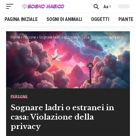
Aa
Font
Resizer
PAGINA INIZIALE
SOGNI DI ANIMALI
OGGETTI
PIANTE
Home
»
Persone
»
Sognare ladri o estranei in casa: Violazione della privacy
PERSONE
Sognare ladri o estranei in
casa: Violazione della
privacy