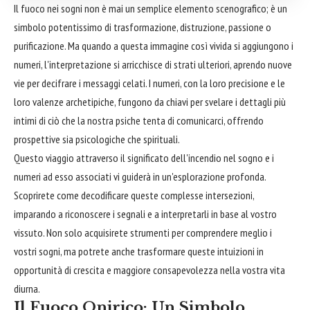
Il fuoco nei sogni non è mai un semplice elemento scenografico; è un
simbolo potentissimo di trasformazione, distruzione, passione o
purificazione. Ma quando a questa immagine così vivida si aggiungono i
numeri, l'interpretazione si arricchisce di strati ulteriori, aprendo nuove
vie per decifrare i messaggi celati. I numeri, con la loro precisione e le
loro valenze archetipiche, fungono da chiavi per svelare i dettagli più
intimi di ciò che la nostra psiche tenta di comunicarci, offrendo
prospettive sia psicologiche che spirituali.
Questo viaggio attraverso il significato dell'incendio nel sogno e i
numeri ad esso associati vi guiderà in un'esplorazione profonda.
Scoprirete come decodificare queste complesse intersezioni,
imparando a riconoscere i segnali e a interpretarli in base al vostro
vissuto. Non solo acquisirete strumenti per comprendere meglio i
vostri sogni, ma potrete anche trasformare queste intuizioni in
opportunità di crescita e maggiore consapevolezza nella vostra vita
diurna.
Il Fuoco Onirico: Un Simbolo