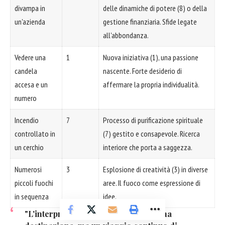
divampa in
delle dinamiche di potere (8) o della
un'azienda
gestione finanziaria. Sfide legate
all'abbondanza.
Vedere una
1
Nuova iniziativa (1), una passione
candela
nascente. Forte desiderio di
accesa e un
affermare la propria individualità.
numero
Incendio
7
Processo di purificazione spirituale
controllato in
(7) gestito e consapevole. Ricerca
un cerchio
interiore che porta a saggezza.
Numerosi
3
Esplosione di creatività (3) in diverse
piccoli fuochi
aree. Il fuoco come espressione di
in sequenza
idee.
"L'interpretazione dei sogni non è una