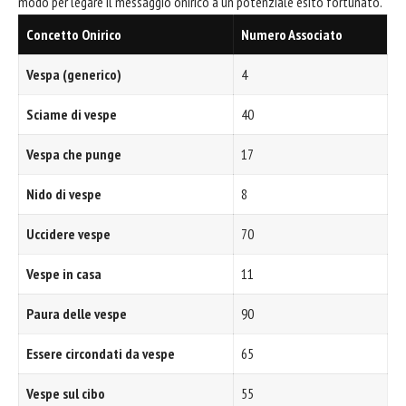
modo per legare il messaggio onirico a un potenziale esito fortunato.
Concetto Onirico
Numero Associato
Vespa (generico)
4
Sciame di vespe
40
Vespa che punge
17
Nido di vespe
8
Uccidere vespe
70
Vespe in casa
11
Paura delle vespe
90
Essere circondati da vespe
65
Vespe sul cibo
55