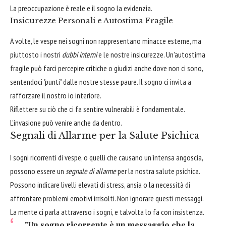
La preoccupazione è reale e il sogno la evidenzia.
Insicurezze Personali e Autostima Fragile
A volte, le vespe nei sogni non rappresentano minacce esterne, ma
piuttosto i nostri
dubbi interni
e le nostre insicurezze. Un'autostima
fragile può farci percepire critiche o giudizi anche dove non ci sono,
sentendoci "punti" dalle nostre stesse paure. Il sogno ci invita a
rafforzare il nostro io interiore.
Riflettere su ciò che ci fa sentire vulnerabili è fondamentale.
L'invasione può venire anche da dentro.
Segnali di Allarme per la Salute Psichica
I sogni ricorrenti di vespe, o quelli che causano un'intensa angoscia,
possono essere un
segnale di allarme
per la nostra salute psichica.
Possono indicare livelli elevati di stress, ansia o la necessità di
affrontare problemi emotivi irrisolti. Non ignorare questi messaggi.
La mente ci parla attraverso i sogni, e talvolta lo fa con insistenza.
"Un sogno ricorrente è un messaggio che la