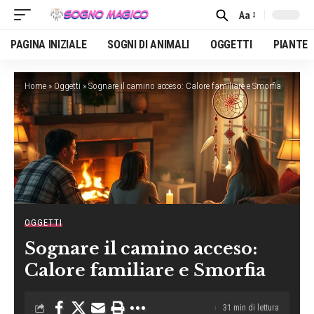
Aa
Font
Resizer
PAGINA INIZIALE
SOGNI DI ANIMALI
OGGETTI
PIANTE
Home
»
Oggetti
»
Sognare il camino acceso: Calore familiare e Smorfia
OGGETTI
Sognare il camino acceso:
Calore familiare e Smorfia
31 min di lettura